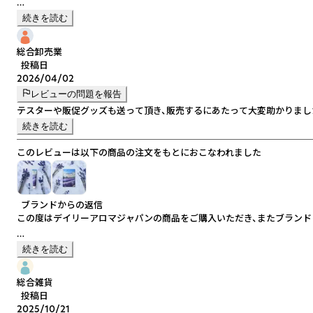
対応や梱包についてお褒めのお言葉を頂戴し、大変嬉しく存じます。
続きを読む
商品ページに掲載されていない数量につきましても、柔軟に対応できる場
総合卸売業
投稿日
2026/04/02
またのご利用をお待ちしております。
レビューの問題を報告
テスターや販促グッズも送って頂き、販売するにあたって大変助かりまし
続きを読む
このレビューは以下の商品の注文をもとにおこなわれました
ブランドからの返信
この度はデイリーアロマジャパンの商品をご購入いただき、またブランド
テスターや什器につきましては、ご依頼ベースでの手配となりますため、
続きを読む
ご入用の際は、ご連絡をいただけましたら可能な限り対応させていただき
総合雑貨
またのご利用をお待ちしております。
投稿日
2025/10/21