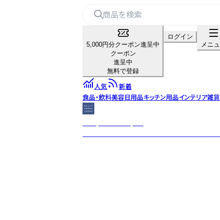
ログイン
5,000円分クーポン進呈中
メニュ
クーポン
進呈中
無料で登録
人気
新着
食品・飲料
美容
日用品
キッチン用品
インテリア雑貨
Daily Aroma Japan
オーガニックな植物の恵みを活かした国産原料