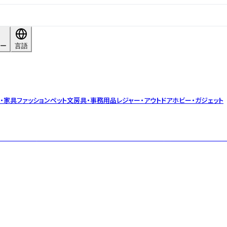
ー
言語
・家具
ファッション
ペット
文房具・事務用品
レジャー・アウトドア
ホビー・ガジェット
とナチュラル処方にこだわった、安心して使えるアロマ製品をお届けします。自