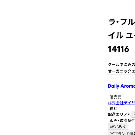
ラ・フ
イル ユ
14116
クールで深みの
オーガニックエ
Daily Arom
販売元
株式会社デイ
送料
配送エリア別
販売・取引条
設定あり
ブランド情