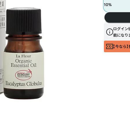
10
%
ログイン
能になり
【今なら】