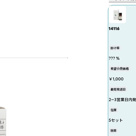
14116
掛け率
??? %
希望小売価格
￥1,000
最短発送日
2~3営業日内
在庫
5セット
税率