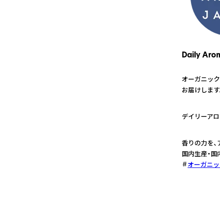
Daily Aro
オーガニック
お届けします
1
デイリーアロ
2
香りの力を、
国内生産・国
オーガニッ