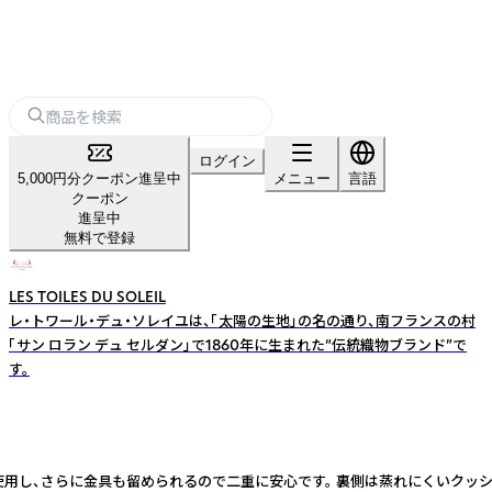
ログイン
5,000円分クーポン進呈中
メニュー
言語
クーポン
進呈中
無料で登録
LES TOILES DU SOLEIL
レ・トワール・デュ・ソレイユは、「太陽の生地」の名の通り、南フランスの村
「サン ロラン デュ セルダン」で1860年に生まれた“伝統織物ブランド”で
す。
使用し、さらに金具も留められるので二重に安心です。 裏側は蒸れにくいクッ