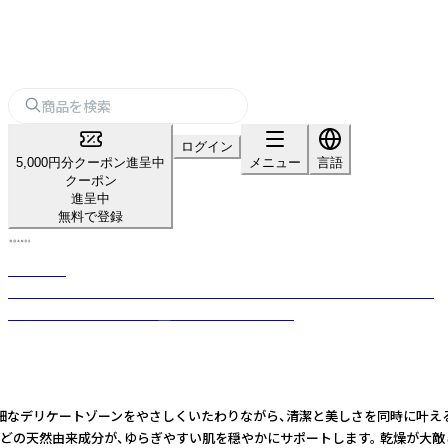
ログイン
5,000円分クーポン進呈中
メニュー
言語
クーポン
進呈中
無料で登録
NOANDE
女性のためのやさしいフェムケアブランド「NOANDE」 清潔とうるおいを
大切にし、毎日を心地よく整えるケアを届けます。
 繊細なデリケートゾーンをやさしくいたわりながら、清潔と美しさを同時に叶え
Aなどの天然由来成分が、ゆらぎやすい肌を穏やかにサポートします。 乾燥が大