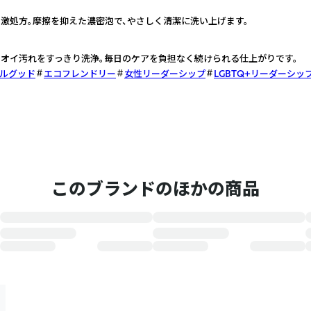
激処方。摩擦を抑えた濃密泡で、やさしく清潔に洗い上げます。
オイ汚れをすっきり洗浄。毎日のケアを負担なく続けられる仕上がりです。
ルグッド
エコフレンドリー
女性リーダーシップ
LGBTQ+リーダーシッ
このブランドのほかの商品