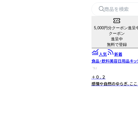
5,000円分クーポン進呈
クーポン
進呈中
無料で登録
人気
新着
食品・飲料
美容
日用品
キッ
＋０．２
感情や自然のゆらぎ、ここ