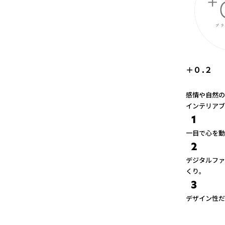
＋０．２
感情や自然の
インテリアブ
1
一目で心を動
2
デジタルファ
くり。
3
デザイン性だ