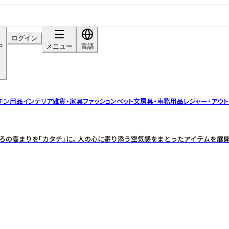
ログイン
中
メニュー
言語
チン用品
インテリア雑貨・家具
ファッション
ペット
文房具・事務用品
レジャー・アウト
ろの高まりを「カタチ」に。 人の心に寄り添う空気感をまとったアイテムを展