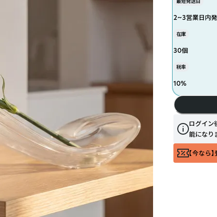
最短発送日
2~3営業日内
在庫
30個
税率
10
%
ログイン
能になり
【今なら】