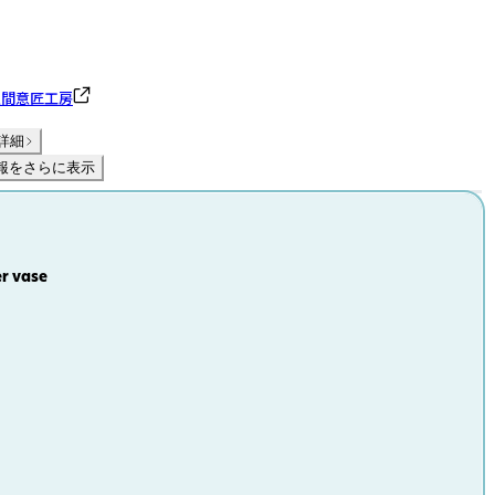
空間意匠工房
詳細
報をさらに表示
r vase