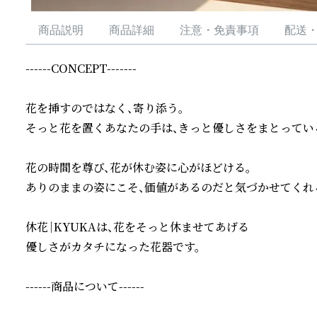
商品説明
商品詳細
注意・免責事項
配送
------CONCEPT-------

花を挿すのではなく、寄り添う。

そっと花を置くあなたの手は、きっと優しさをまとっている
花の時間を尊び、花が休む姿に心がほどける。

ありのままの姿にこそ、価値があるのだと気づかせてくれる
休花｜KYUKAは、花をそっと休ませてあげる

優しさがカタチになった花器です。

------商品について------
