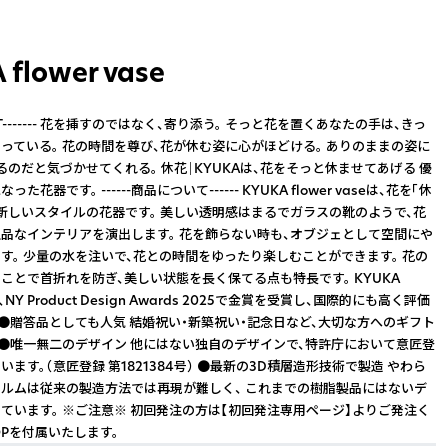
flower vase
CEPT------- 花を挿すのではなく、寄り添う。 そっと花を置くあなたの手は、きっ
っている。 花の時間を尊び、花が休む姿に心がほどける。 ありのままの姿に
るのだと気づかせてくれる。 休花｜KYUKAは、花をそっと休ませてあげる 優
花器です。 ------商品について------ KYUKA flower vaseは、花を「休
新しいスタイルの花器です。 美しい透明感はまるでガラスの靴のようで、花
品なインテリアを演出します。 花を飾らない時も、オブジェとして空間にや
す。 少量の水を注いで、花との時間をゆったり楽しむことができます。 花の
ことで首折れを防ぎ、美しい状態を長く保てる点も特長です。 KYUKA
eは、NY Product Design Awards 2025で金賞を受賞し、国際的にも高く評価
 ●贈答品としても人気 結婚祝い・新築祝い・記念日など、大切な方へのギフト
 ●唯一無二のデザイン 他にはない独自のデザインで、特許庁において意匠登
ます。（意匠登録 第1821384号） ●最新の3D積層造形技術で製造 やわら
ルムは従来の製造方法では再現が難しく、 これまでの樹脂製品にはないデ
ています。 ※ご注意※ 初回発注の方は【初回発注専用ページ】よりご発注く
OPを付属いたします。