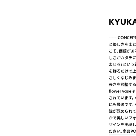
KYUKA 
------CON
と優しさをまと
こそ、価値があ
しさがカタチになった
ませる」という
を飾るだけで上
さしくなじみま
長さを調整する
flower vas
されています。
にも最適です。
録が認められてい
かで美しいフォ
ザインを実現し
ださい。商品P