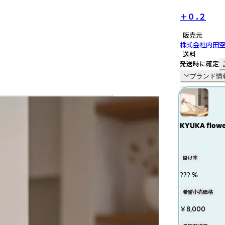
＋０．２
販売元
株式会社内田
送料
発送時に確定
ブランド情
KYUKA flowe
掛け率
??? %
希望小売価格
￥8,000