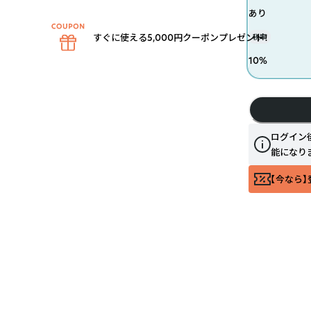
あり
すぐに使える5,000円クーポンプレゼント！
税率
10
%
ログイン
能になり
【今なら】