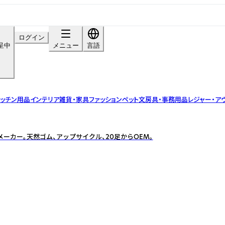
ログイン
呈中
メニュー
言語
ッチン用品
インテリア雑貨・家具
ファッション
ペット
文房具・事務用品
レジャー・ア
ーカー。天然ゴム、アップサイクル、20足からOEM。