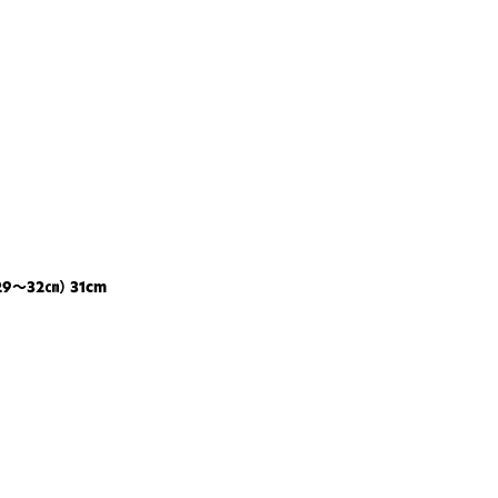
32㎝） 31cm