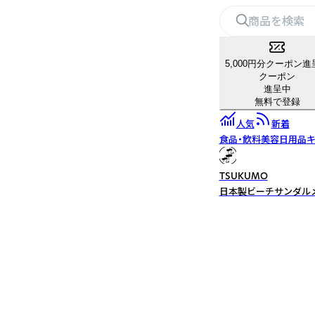
5,000円分クーポン進
クーポン
進呈中
無料で登録
人気
新着
食品・飲料
美容
日用品
キ
TSUKUMO
日本製ビーチサンダルメ