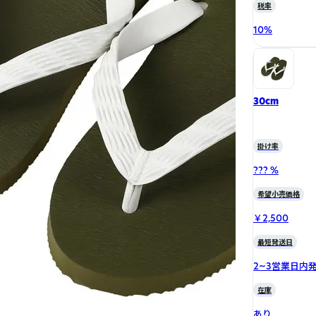
税率
10
%
30cm
掛け率
??? %
希望小売価格
￥2,500
最短発送日
2~3営業日内
在庫
あり