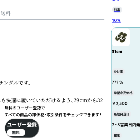
税率
・送料
10
%
31cm
掛け率
ンダルです。

??? %
希望小売価格
快適に履いていただけるよう、29cmから32
￥2,500
無料のユーザー登録で
すべての商品の卸価格・取引条件をチェックできます！
最短発送日
ユーザー登録
2~3営業日内
無料
在庫