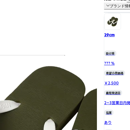
ブランド情
29cm
掛け率
??? %
希望小売価格
￥2,500
最短発送日
2~3営業日内
在庫
あり