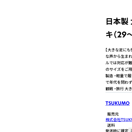
日本製
キ（29～
【大きな足にも
な声から生まれ
ルでは対応が難
のサイズをご用意
製造 ・軽量で
で年代を問わず
観戦 ・旅行 
TSUKUMO
販売元
株式会社TSUK
送料
発送時に確定