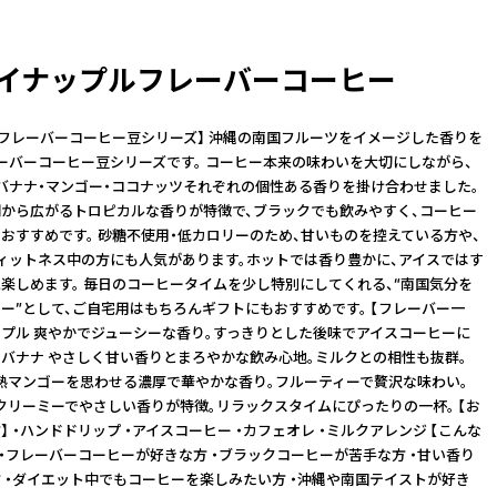
 パイナップルフレーバーコーヒー
coffee フレーバーコーヒー豆シリーズ】 沖縄の南国フルーツをイメージした香りを
ーバーコーヒー豆シリーズです。 コーヒー本来の味わいを大切にしながら、
バナナ・マンゴー・ココナッツそれぞれの個性ある香りを掛け合わせました。
から広がるトロピカルな香りが特徴で、ブラックでも飲みやすく、コーヒー
おすすめです。 砂糖不使用・低カロリーのため、甘いものを控えている方や、
ィットネス中の方にも人気があります。ホットでは香り豊かに、アイスではす
楽しめます。 毎日のコーヒータイムを少し特別にしてくれる、“南国気分を
ー”として、ご自宅用はもちろんギフトにもおすすめです。 【フレーバー一
ナップル 爽やかでジューシーな香り。すっきりとした後味でアイスコーヒーに
■ バナナ やさしく甘い香りとまろやかな飲み心地。ミルクとの相性も抜群。
完熟マンゴーを思わせる濃厚で華やかな香り。フルーティーで贅沢な味わい。
 クリーミーでやさしい香りが特徴。リラックスタイムにぴったりの一杯。 【お
 ・ハンドドリップ ・アイスコーヒー ・カフェオレ ・ミルクアレンジ 【こんな
 ・フレーバーコーヒーが好きな方 ・ブラックコーヒーが苦手な方 ・甘い香り
 ・ダイエット中でもコーヒーを楽しみたい方 ・沖縄や南国テイストが好き