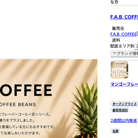
な方
F.A.B. COFF
販売元
F.A.B. COFFEE
送料
配送エリア別
ブランド情
マンゴーフレ
オープンプライス
最短発送日
2週間以内発送
在庫