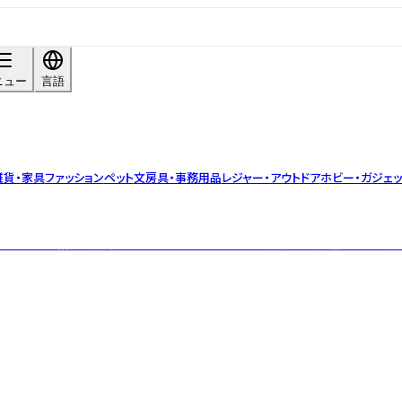
ニュー
言語
雑貨・家具
ファッション
ペット
文房具・事務用品
レジャー・アウトドア
ホビー・ガジェッ
ーヒー。砂糖不使用、低カロリー。豆・ドリップバッグ販売中。 大量ロット注