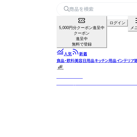
ログイン
5,000円分クーポン進呈中
メ
クーポン
進呈中
無料で登録
人気
新着
食品・飲料
美容
日用品
キッチン用品
インテリア
F.A.B. COFFEE
フルーツ香る、甘くて飲みやすいフレーバーコ