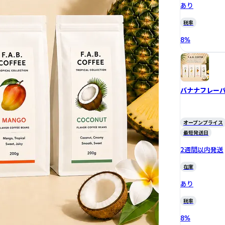
あり
税率
8
%
バナナフレー
オープンプライス
最短発送日
2週間以内発送
在庫
あり
税率
8
%