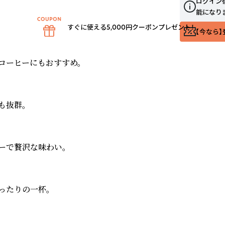
ログイン
能になり
すぐに使える5,000円クーポンプレゼント！
【今なら】
ーヒーにもおすすめ。

抜群。

で贅沢な味わい。

たりの一杯。
