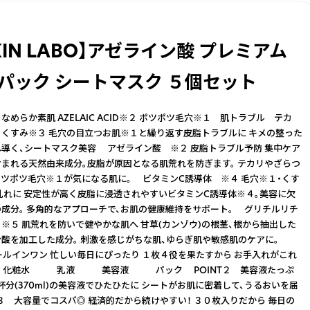
KIN LABO】アゼライン酸 プレミアム
 パック シートマスク ５個セット
めらか素肌 AZELAIC ACID※２ ポツポツ毛穴※１ 肌トラブル テカ
くすみ※３ 毛穴の目立つお肌※１と繰り返す皮脂トラブルに キメの整った
導く、シートマスク美容 アゼライン酸 ※２ 皮脂トラブル予防 集中ケア
まれる天然由来成分。皮脂が原因となる肌荒れを防ぎます。 テカリやざらつ
ポツポツ毛穴※１が気になる肌に。 ビタミンC誘導体 ※４ 毛穴※１・くす
乱れに 安定性が高く皮脂に浸透されやすいビタミンC誘導体※４。美容に欠
成分。 多角的なアプローチで、お肌の健康維持をサポート。 グリチルリチ
※５ 肌荒れを防いで健やかな肌へ 甘草(カンゾウ)の根茎、根から抽出した
酸を加工した成分。 刺激を感じがちな肌、ゆらぎ肌や敏感肌のケアに。
オールインワン 忙しい毎日にぴったり １枚４役を果たすから お手入れがこれ
 化粧水 乳液 美容液 パック POINT２ 美容液たっぷ
５杯分(370ml)の美容液でひたひたに シートがお肌に密着して、うるおいを届
NT３ 大容量でコスパ◎ 経済的だから続けやすい！ ３０枚入りだから 毎日の