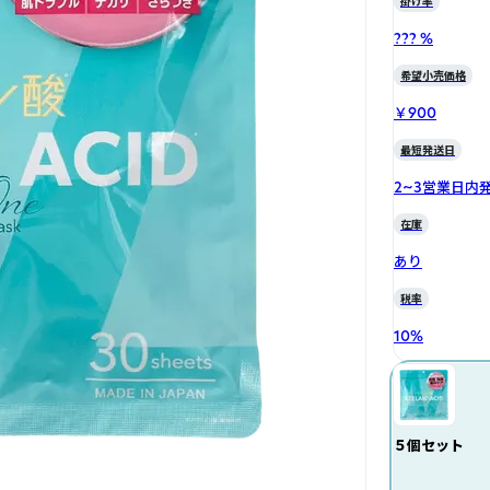
掛け率
??? %
希望小売価格
￥900
最短発送日
2~3営業日内
在庫
あり
税率
10
%
５個セット