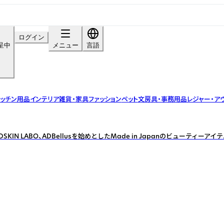
ログイン
呈中
メニュー
言語
ッチン用品
インテリア雑貨・家具
ファッション
ペット
文房具・事務用品
レジャー・ア
KIN LABO、ADBellusを始めとしたMade in Japanのビューティーア