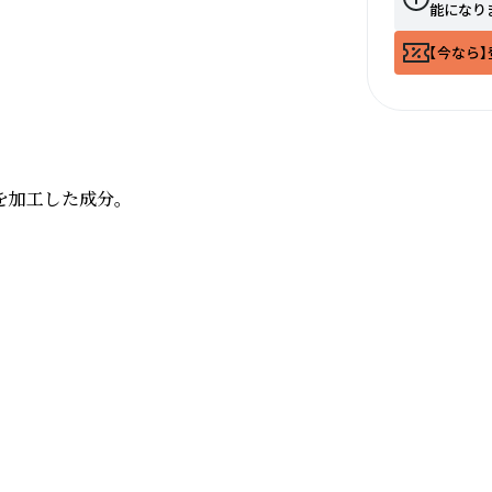
能になり
【今なら】
加工した成分。
