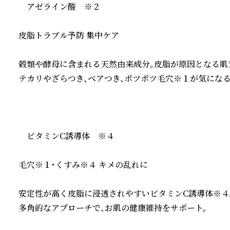
　アゼライン酸　※２

皮脂トラブル予防 集中ケア

穀類や酵母に含まれる天然由来成分。皮脂が原因となる肌荒
テカリやざらつき、ベアつき、ポツポツ毛穴※１が気になる肌
　ビタミンC誘導体　※４

毛穴※１・くすみ※４ キメの乱れに

安定性が高く皮脂に浸透されやすいビタミンC誘導体※４。
多角的なアプローチで、お肌の健康維持をサポート。
