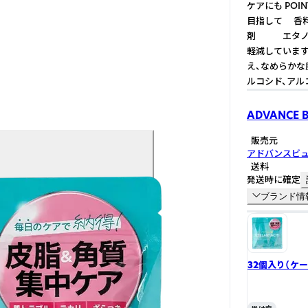
ケアにも PO
目指して 
剤 エタノー
軽減しています
え、なめらかな
ルコシド、アル
ADVANCE 
販売元
アドバンスビ
送料
発送時に確定
ブランド情
32個入り（ケー