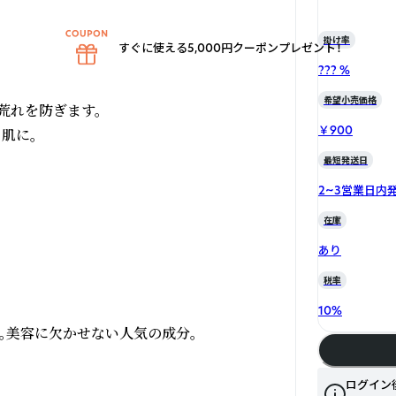
掛け率
すぐに使える5,000円クーポンプレゼント！
??? %
希望小売価格
れを防ぎます。

￥900
に。

最短発送日
2~3営業日内
在庫
あり
税率
10
%
美容に欠かせない人気の成分。

ログイン