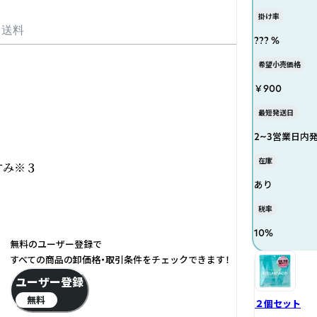
掛け率
・送料
??? %
希望小売価格
￥900
最短発送日
2~3営業日内
在庫
み※３

あり
税率
10
%
無料のユーザー登録で
すべての商品の卸価格・取引条件をチェックできます！
ユーザー登録
無料
２個セット