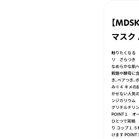
【MDS
マスク
触りたくなる な
リ ざらつき 
なめらかな肌へ
穀類や酵母に含
き、ベアつき、
み※４ キメの
かせない人気の
ンジカリウム 
グリチルチリン
POINT１ 
ひとつで完結
り コップ１.
けます POI