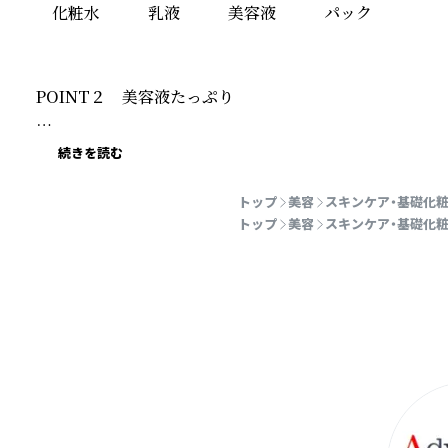
　化粧水　　　乳液　　　美容液　　　パック　

POINT２　美容液たっぷり

コップ１.５杯分(370ml)の美容液でひたひたに

続きを読む
シートがお肌に密着して、うるおいを届けます

トップ
美容
スキンケア・基礎化
トップ
美容
スキンケア・基礎化
POINT３　大容量でコスパ◎

経済的だから続けやすい！

３０枚入りだから

毎日のケアにも
