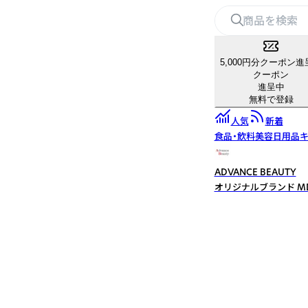
5,000円分クーポン進
クーポン
進呈中
無料で登録
人気
新着
食品・飲料
美容
日用品
キ
ADVANCE BEAUTY
オリジナルブランド MDS