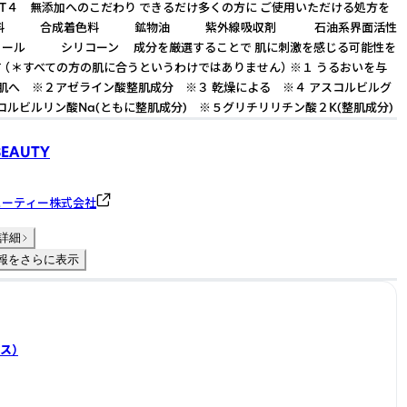
INT４ 無添加へのこだわり できるだけ多くの方に ご使用いただける処方を
香料 合成着色料 鉱物油 紫外線吸収剤 石油系界面活性
ル シリコーン 成分を厳選することで 肌に刺激を感じる可能性を
 （＊すべての方の肌に合うというわけではありません） ※１ うるおいを与
肌へ ※２アゼライン酸整肌成分 ※３ 乾燥による ※４ アスコルビルグ
コルビルリン酸Na(ともに整肌成分) ※５グリチリリチン酸２K(整肌成分)
BEAUTY
ューティー株式会社
詳細
報をさらに表示
ス）