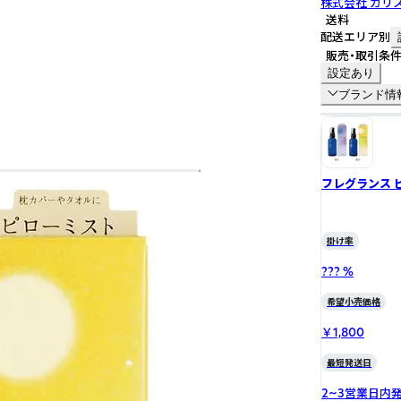
株式会社 カリ
送料
配送エリア別
販売・取引条
設定あり
ブランド情
フレグランス ピ
掛け率
??? %
希望小売価格
￥1,800
最短発送日
2~3営業日内