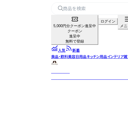
ログイン
5,000円分クーポン進呈中
メニ
クーポン
進呈中
無料で登録
人気
新着
食品・飲料
美容
日用品
キッチン用品
インテリア雑
カリス成城
厳選された世界からの約350種のハーブと約