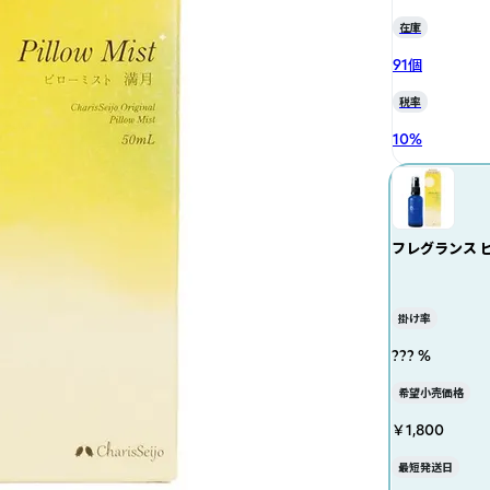
在庫
91個
税率
10
%
フレグランス ピ
掛け率
??? %
希望小売価格
￥1,800
最短発送日