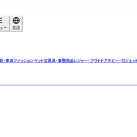
ュー
言語
貨・家具
ファッション
ペット
文房具・事務用品
レジャー・アウトドア
ホビー・ガジェッ
140種の精油を直輸入。国産品の拡大取り扱いと独自ブレンド実績。品質管理は