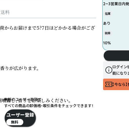
2~3営業日内
・送料
在庫
あり
出荷からお届けまで5?7日ほどかかる場合がござ
税率
10
%
ログイン
香りが広がります。

能になり
【今なら】
無料のユーザー登録で
3回噴霧し、香りをお楽しみください。

すべての商品の卸価格・取引条件をチェックできます！
ユーザー登録
無料