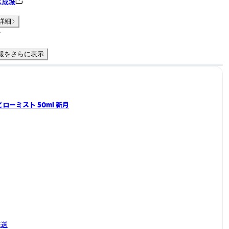
ス成城
詳細
件
報をさらに表示
ローミスト 50ml 新月
発送