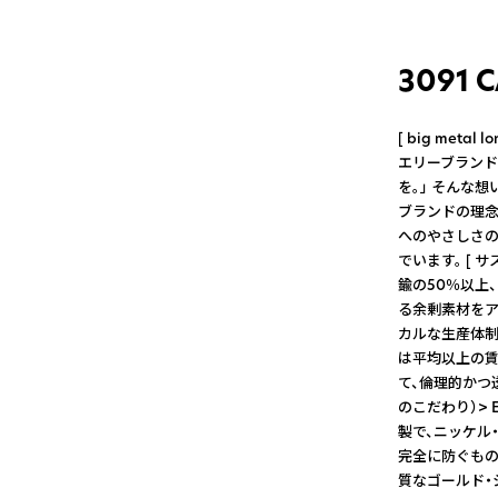
3091 
[ big met
エリーブランド 
を。」 そんな
ブランドの理念 ]
へのやさしさの
でいます。 [ 
鍮の50％以上
る余剰素材をア
カルな生産体制
は平均以上の賃
て、倫理的かつ
のこだわり）>
製で、ニッケル
完全に防ぐものでは
質なゴールド・