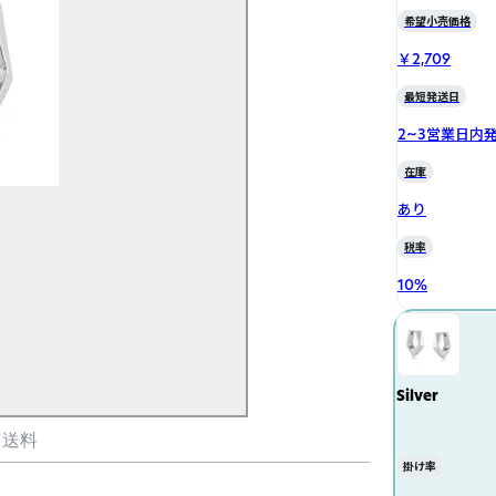
希望小売価格
￥2,709
最短発送日
2~3営業日内
在庫
あり
税率
10
%
Silver
・送料
掛け率