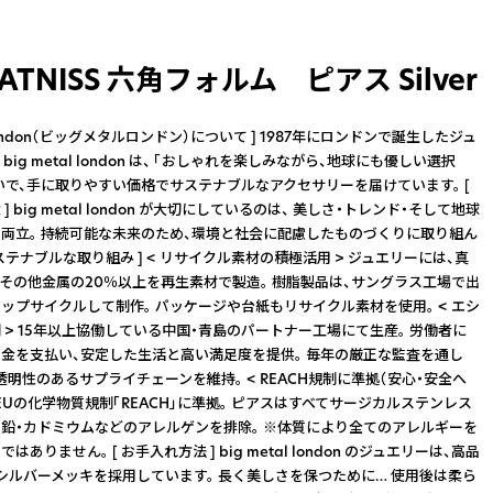
CATNISS 六角フォルム ピアス Silver
al london（ビッグメタルロンドン）について ] 1987年にロンドンで誕生したジュ
big metal london は、 「おしゃれを楽しみながら、地球にも優しい選択
想いで、手に取りやすい価格でサステナブルなアクセサリーを届けています。 [
 big metal london が大切にしているのは、 美しさ・トレンド・そして地球
両立。 持続可能な未来のため、環境と社会に配慮したものづくりに取り組ん
サステナブルな取り組み ] < リサイクル素材の積極活用 > ジュエリーには、真
、その他金属の20％以上を再生素材で製造。 樹脂製品は、サングラス工場で出
ップサイクルして制作。 パッケージや台紙もリサイクル素材を使用。 < エシ
 > 15年以上協働している中国・青島のパートナー工場にて生産。 労働者に
金を支払い、安定した生活と高い満足度を提供。 毎年の厳正な監査を通し
透明性のあるサプライチェーンを維持。 < REACH規制に準拠（安心・安全へ
 EUの化学物質規制「REACH」に準拠。 ピアスはすべてサージカルステンレス
・鉛・カドミウムなどのアレルゲンを排除。 ※体質により全てのアレルギーを
ありません。 [ お手入れ方法 ] big metal london のジュエリーは、高品
シルバーメッキを採用しています。 長く美しさを保つために… 使用後は柔ら