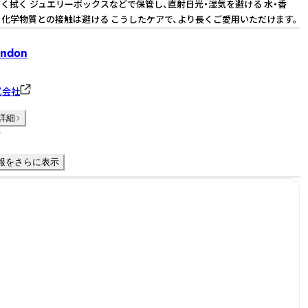
く拭く ジュエリーボックスなどで保管し、直射日光・湿気を避ける 水・香
・化学物質との接触は避ける こうしたケアで、より長くご愛用いただけます。
ondon
株式会社
詳細
件
報をさらに表示