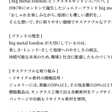
[ big metal london（ビッグメタルロンドン）について ]

1987年にロンドンで誕生したジュエリーブランド big metal 
「おしゃれを楽しみながら、地球にも優しい選択を。」

そんな想いで、手に取りやすい価格でサステナブルなアクセ
[ ブランドの理念 ]

big metal london が大切にしているのは、

美しさ・トレンド・そして地球へのやさしさの両立。

持続可能な未来のため、環境と社会に配慮したものづくりに
[ サステナブルな取り組み ] 

< リサイクル素材の積極活用 >

ジュエリーには、真鍮の50％以上、その他金属の20％以上
樹脂製品は、サングラス工場で出る余剰素材をアップサイク
パッケージや台紙もリサイクル素材を使用。
