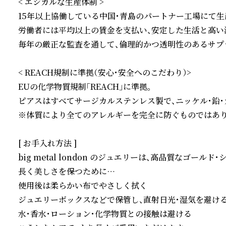
< エシカルな生産体制 >

15年以上協働している中国・青島のパートナー工場にて生産
労働者には平均以上の賃金を支払い、安定した生活と高い満
毎年の厳正な監査を通して、倫理的かつ透明性のあるサプラ
< REACH規制に準拠（安心・安全へのこだわり）>

EUの化学物質規制「REACH」に準拠。

ピアスはすべてサージカルステンレス製で、ニッケル・鉛・
※体質により全てのアレルギーを完全に防ぐものではありま
[ お手入れ方法 ]

big metal london のジュエリーは、高品質なゴール
長く美しさを保つために…

使用後は柔らかい布でやさしく拭く

ジュエリーボックスなどで保管し、直射日光・湿気を避ける
水・香水・ローション・化学物質との接触は避ける
