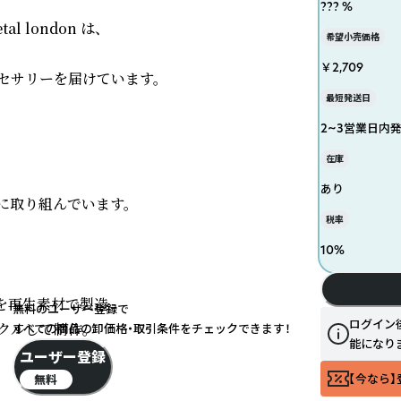
??? %
london は、

希望小売価格
￥2,709
サリーを届けています。

最短発送日
2~3営業日内
在庫
あり
取り組んでいます。

税率
10
%
を再生素材で製造。

無料のユーザー登録で
ログイン
ルして制作。

すべての商品の卸価格・取引条件をチェックできます！
能になり
ユーザー登録
【今なら】
無料