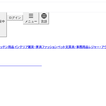
ログイン
呈中
メニュー
言語
ッチン用品
インテリア雑貨・家具
ファッション
ペット
文房具・事務用品
レジャー・ア
ステナブルアクセサリーブランド