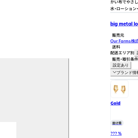
かい布でやさし
水・ローション
big metal l
販売元
Our Farms
送料
配送エリア別
販売・取引条
設定あり
ブランド情
Gold
掛け率
??? %