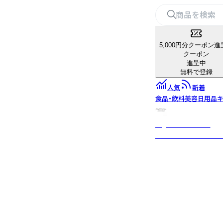
5,000円分クーポン進
クーポン
進呈中
無料で登録
人気
新着
食品・飲料
美容
日用品
キ
big metal london
英国ロンドン発の サ