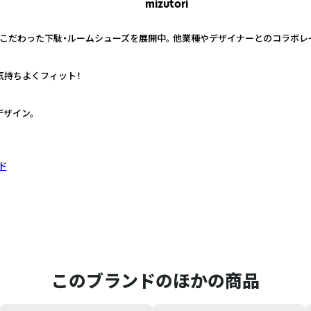
mizutori
こだわった下駄・ルームシューズを展開中。 他業種やデザイナーとのコラボレ
に気持ちよくフィット！
ザイン。
ド
このブランドのほかの商品