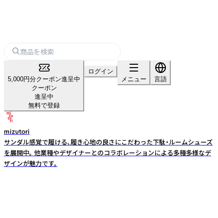
ログイン
5,000円分クーポン進呈中
メニュー
言語
クーポン
進呈中
無料で登録
mizutori
サンダル感覚で履ける、履き心地の良さにこだわった下駄・ルームシューズ
を展開中。 他業種やデザイナーとのコラボレーションによる多種多様なデ
ザインが魅力です。