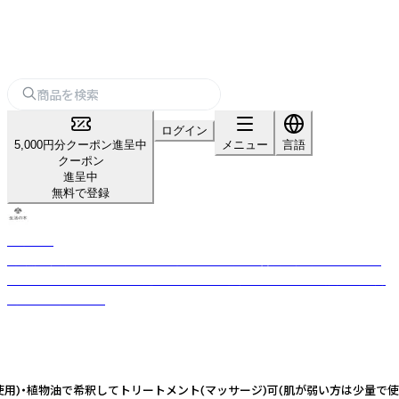
ログイン
5,000円分クーポン進呈中
メニュー
言語
クーポン
進呈中
無料で登録
生活の木
「自然」「健康」「楽しさ」のある生活を日本に提案・普及し続けてきた、ライ
フスタイルカンパニー。 厳選したハーブや精油などをもとに品質の高い商
品をお届けします。
量で使用)・植物油で希釈してトリートメント(マッサージ)可(肌が弱い方は少量で