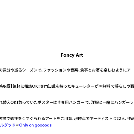
Fancy Art
の気分や巡るシーズンで、ファッションや音楽、食事とお酒を楽しむようにアー
格取得】気軽に相談OK！専門知識を持ったキューレターが♯無料 で暮らしや
れ替えOK！飾っていたポスターは♯専用ハンガー で、洋服と一緒にハンガー
奔放で感性をくすぐられるアートをご用意。現時点でアーティストは22人、作品
ルグッド
Only on goooods