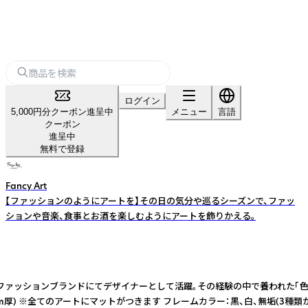
ログイン
5,000円分クーポン進呈中
メニュー
言語
クーポン
進呈中
無料で登録
Fancy Art
【ファッションのようにアートを】その日の気分や巡るシーズンで、ファッ
ションや音楽、食事とお酒を楽しむようにアートを飾りかえる。
は某有名ファッションブランドにてデザイナーとして活躍。その経験の中で養われ
中性紙(2mm厚) ※全てのアートにマットがつきます フレームカラー：黒、白、