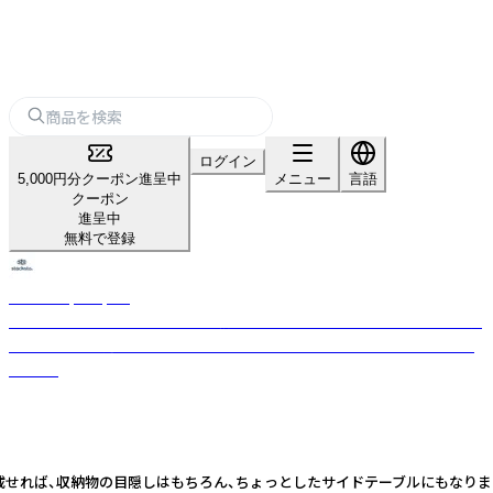
ログイン
5,000円分クーポン進呈中
メニュー
言語
クーポン
進呈中
無料で登録
stacksto, baquet
「集める 重ねる 組み合わせる」収納のスタックストーから、シンプルで無駄
を生まない「四角いカタチ」のバケットや、テーブルにもなるフタをご紹介
します。
せれば、収納物の目隠しはもちろん、ちょっとしたサイドテーブルにもなります。 木