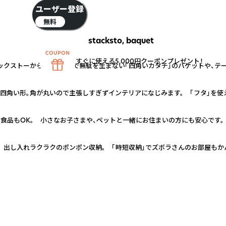
ユーザー登録
無料
stacksto, baquet
すぐに使える5,000円クーポンプレゼント！
タックストーから、シンプルで無駄を生まない「四角いカタチ」のバケットや、テ
四角い形。角が丸いので主張しすぎずインテリアになじみます。 「フタ」を使
や食品もOK。 小さなお子さまや、ペットと一緒にお住まいの方にも安心です
 出し入れラクラクのポンポン収納。 「時短収納」でズボラさんのお部屋もか