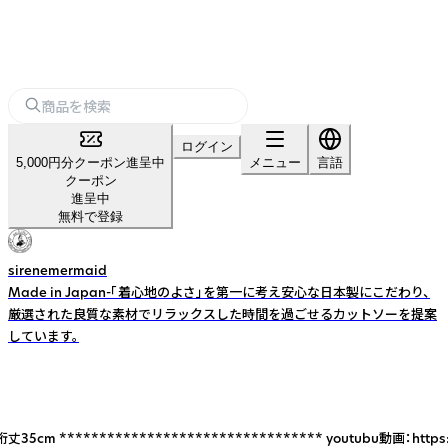
ログイン
5,000円分クーポン進呈中
メニュー
言語
クーポン
進呈中
無料で登録
sirenemermaid
Made in Japan-「着心地のよさ」を第一に考え安心な日本製にこだわり、
厳選された良質な素材でリラックスした時間を過ごせるカットソーを提案
しています。
***************** youtubu動画：https://youtu.be/U