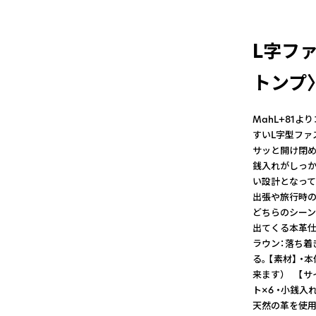
L字ファ
トンプ〉
MahL+81
すいL字型ファ
サッと開け閉め
銭入れがしっか
い設計となって
出張や旅行時の
どちらのシーン
出てくる本革仕
ラウン：落ち着
る。 【素材】
来ます） 【サイズ
ト×6 ・小銭入
天然の革を使用