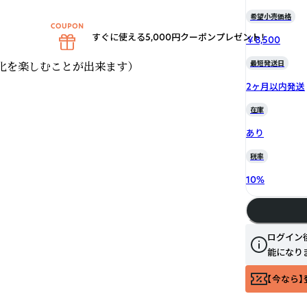
希望小売価格
すぐに使える5,000円クーポンプレゼント！
￥8,500
化を楽しむことが出来ます）

最短発送日
2ヶ月以内発送
在庫
あり
税率
10
%
ログイン
能になり
【今なら】