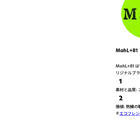
MahL+81
MahL+8
リジナルブラ
1
素材と品質:
2
価値: 熟練
エコフレン