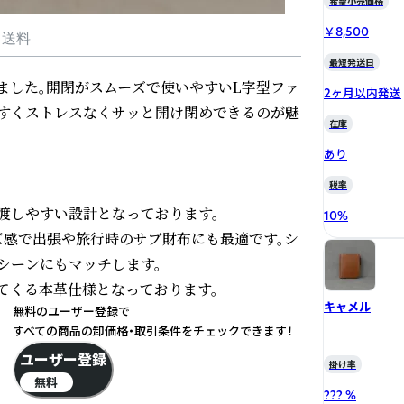
希望小売価格
￥8,500
・送料
最短発送日
しました。開閉がスムーズで使いやすいL字型ファ
2ヶ月以内発送
すくストレスなくサッと開け閉めできるのが魅
在庫
あり
税率
しやすい設計となっております。

10
%
感で出張や旅行時のサブ財布にも最適です。シ
ーンにもマッチします。

てくる本革仕様となっております。

キャメル
無料のユーザー登録で
すべての商品の卸価格・取引条件をチェックできます！
ユーザー登録
掛け率
無料
??? %