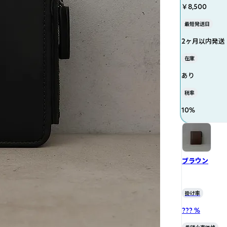
￥8,500
最短発送日
2ヶ月以内発送
在庫
あり
税率
10
%
ブラウン
掛け率
??? %