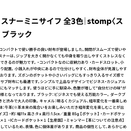
スナーミニサイフ 全3色｜stomp〈ス
 ブラック
よりコンパクトで使い勝手の良い財布が登場しました。開閉がスムーズで使いや
スナーは、ジップを大きく開かなくても中身を取り出しやすくストレスなく
できるのが魅力です。 ・コンパクトなのに収納力あり ・カードスロット、小
り配置。 小銭入れが中央にあるので仕分けしやすく、財布全体が見渡しやす
おります。 ズボンのポケットや小さいバッグにもすっきり入るサイズ感で
サブ財布にも最適です。シンプルで上品なデザインでビジネス・カジュアル
にもマッチします。 使うほどに手に馴染み、色艶が増して“自分だけの味”が
様となっております。 ブラック：ビジネスでも使える万能カラー。 ダークブ
きと渋みで大人の印象。 キャメル：明るくカジュアル、経年変化を一番楽しめ
 ・本体：牛革(※革本来の風合いをお楽しみいただき経年変化を楽しむことが出
】 ・約：幅11x 高さ:9 x 奥行:1.5㎝／重量 85g 【ポケット】 ・カードポケッ
れ×１ ・ICカードポケット×１ 【生産国】 ・ミャンマー 【革についての注意点】
しているため、表情、色に個体差があります。 商品の個性として、あらかじめ