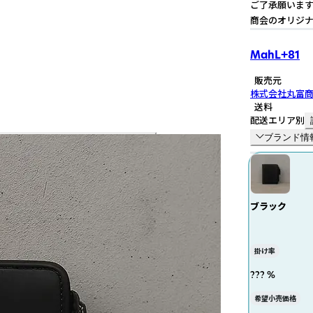
ご了承願います。
商会のオリジナ
MahL+81
販売元
株式会社丸富
送料
配送エリア別
ブランド情
ブラック
掛け率
??? %
希望小売価格