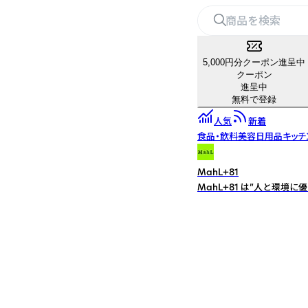
5,000円分クーポン進呈中
クーポン
進呈中
無料で登録
人気
新着
食品・飲料
美容
日用品
キッチ
MahL+81
MahL+81 は”人と環