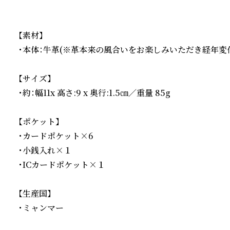
【素材】

・本体：牛革(※革本来の風合いをお楽しみいただき経年変
【サイズ】

・約：幅11x 高さ:9 x 奥行:1.5㎝／重量 85g

【ポケット】

・カードポケット×6

・小銭入れ×１

・ICカードポケット×１

【生産国】

・ミャンマー
