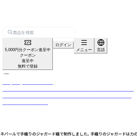
ログイン
5,000円分クーポン進呈中
メニュー
言語
クーポン
進呈中
無料で登録
undyed+(アンダイドプラス)
手織りラグ、フェルトクラフトなどライフスタイル商品のブランド。日々の
暮らしで使う人に寄り添い、ホッとする時間を過ごしてもらえるような商
品作りを目指しています。
、ネパールで手織りのジャガード織で制作しました。 手織りのジャガードは力