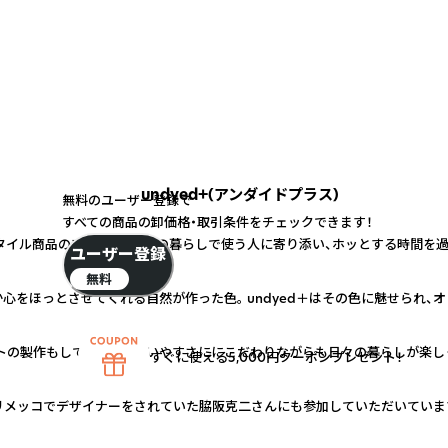
undyed+(アンダイドプラス)
無料のユーザー登録で
すべての商品の卸価格・取引条件をチェックできます！
タイル商品のブランド。日々の暮らしで使う人に寄り添い、ホッとする時間を
ユーザー登録
無料
か心をほっとさせてくれる自然が作った色。 undyed＋はその色に魅せられ、
ラフトの製作もしています。 使いやすさににこだわりながらも日々の暮らしが楽
すぐに使える5,000円クーポンプレゼント！
マリメッコでデザイナーをされていた脇阪克二さんにも参加していただいていま