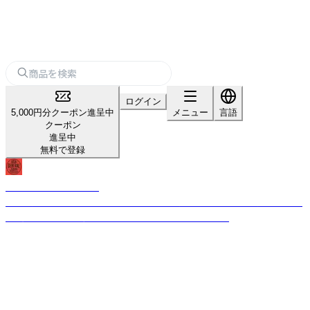
ログイン
5,000円分クーポン進呈中
メニュー
言語
クーポン
進呈中
無料で登録
USA GENERAL STORE
古き良きビンテージテイストのデザインを現代的なテイストを加えること
で、唯一無二のプロダクトへと昇華させるブランドです。