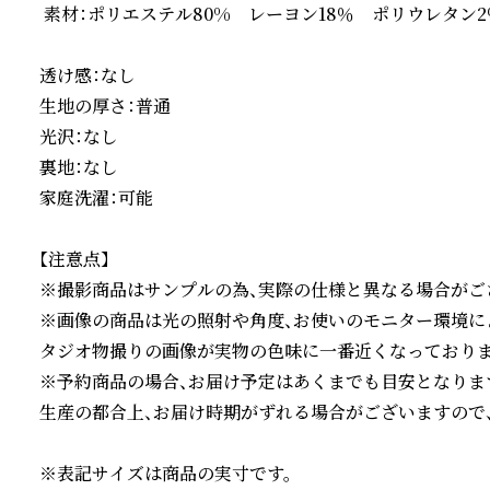
 素材：ポリエステル80%　レーヨン18％　ポリウレタン2％
透け感：なし

生地の厚さ：普通

光沢：なし

裏地：なし

家庭洗濯：可能

【注意点】

※撮影商品はサンプルの為、実際の仕様と異なる場合がござ
※画像の商品は光の照射や角度、お使いのモニター環境に
タジオ物撮りの画像が実物の色味に一番近くなっております
※予約商品の場合、お届け予定はあくまでも目安となります
生産の都合上、お届け時期がずれる場合がございますので、
※表記サイズは商品の実寸です。
