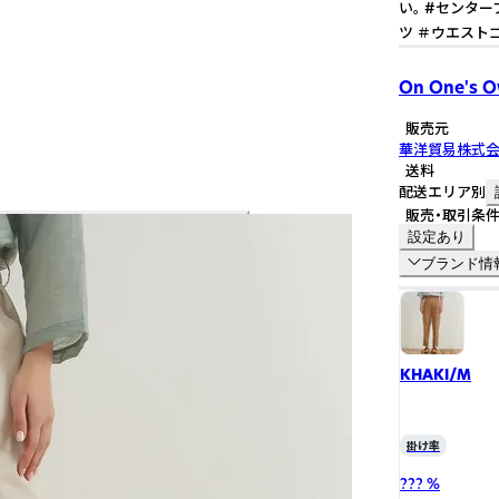
い。 #センタ
ツ ＃ウエスト
On One's 
販売元
華洋貿易株式
送料
配送エリア別
販売・取引条
設定あり
ブランド情
KHAKI/M
掛け率
??? %