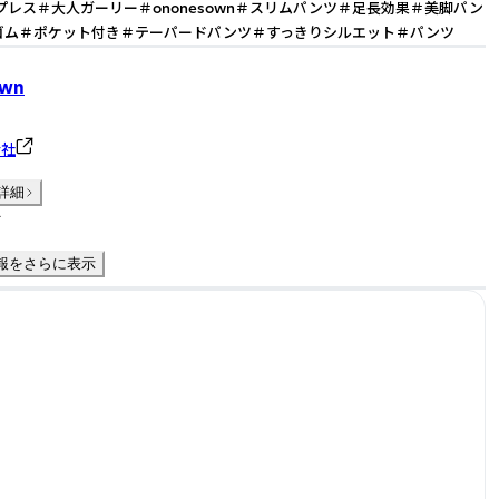
ープレス＃大人ガーリー＃ononesown＃スリムパンツ＃足長効果＃美脚パン
ゴム＃ポケット付き＃テーパードパンツ＃すっきりシルエット＃パンツ
Own
会社
詳細
件
報をさらに表示