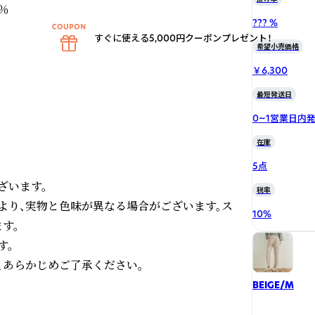


??? %
すぐに使える5,000円クーポンプレゼント！
希望小売価格
￥6,300
最短発送日
0~1営業日内
在庫
5点
います。

税率
より、実物と色味が異なる場合がございます。ス
10
%
。

。

あらかじめご了承ください。

BEIGE/M