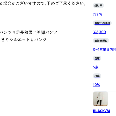
場合がございますので、予めご了承ください。

掛け率
??? %
希望小売価格
ムパンツ＃足長効果＃美脚パンツ

￥6,300
っきりシルエット＃パンツ
最短発送日
0~1営業日内
在庫
5点
税率
10
%
BLACK/M