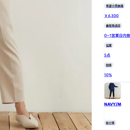
希望小売価格
￥6,300
最短発送日
0~1営業日内
在庫
5点
税率
10
%
NAVY/M
掛け率