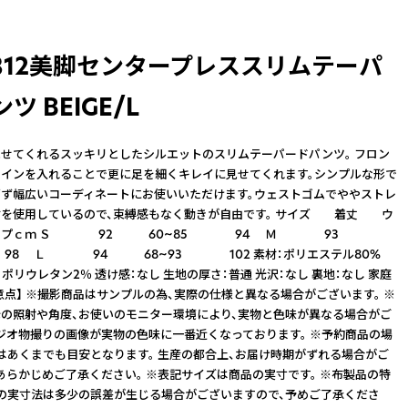
P312美脚センタープレススリムテーパ
ツ BEIGE/L
せてくれるスッキリとしたシルエットのスリムテーパードパンツ。 フロン
インを入れることで更に足を細くキレイに見せてくれます。シンプルな形で
ず幅広いコーディネートにお使いいただけます。ウェストゴムでややストレ
材を使用しているので、束縛感もなく動きが自由です。 サイズ 着丈 ウ
ップｃｍ Ｓ 92 60~85 94 Ｍ 93
98 Ｌ 94 68~93 102 素材：ポリエステル80%
ポリウレタン2％ 透け感：なし 生地の厚さ：普通 光沢：なし 裏地：なし 家庭
注意点】 ※撮影商品はサンプルの為、実際の仕様と異なる場合がございます。 ※
の照射や角度、お使いのモニター環境により、実物と色味が異なる場合がご
ジオ物撮りの画像が実物の色味に一番近くなっております。 ※予約商品の場
はあくまでも目安となります。 生産の都合上、お届け時期がずれる場合がご
あらかじめご了承ください。 ※表記サイズは商品の実寸です。 ※布製品の特
の実寸法は多少の誤差が生じる場合がございますので、予めご了承くださ