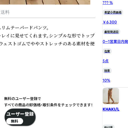
??? %
・送料
希望小売価格
￥6,300
リムテーパードパンツ。

最短発送日
レイに見せてくれます。シンプルな形でトップ
0~1営業日内
ウェストゴムでややストレッチのある素材を使
在庫
5点
税率
10
%
無料のユーザー登録で
すべての商品の卸価格・取引条件をチェックできます！
KHAKI/L
ユーザー登録
無料
掛け率