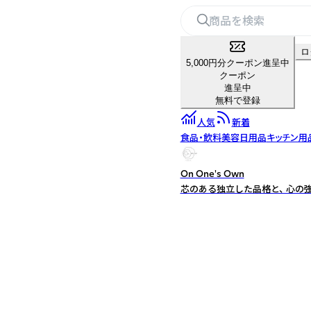
ロ
5,000円分クーポン進呈中
クーポン
進呈中
無料で登録
人気
新着
食品・飲料
美容
日用品
キッチン用
On One's Own
芯のある独立した品格と、 心の強