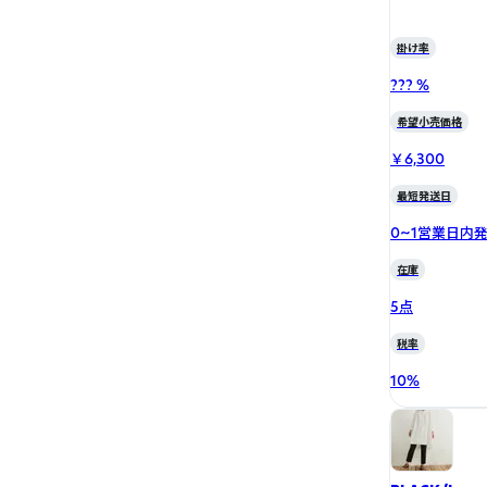
掛け率
??? %
希望小売価格
￥6,300
最短発送日
0~1営業日内
在庫
5点
税率
10
%