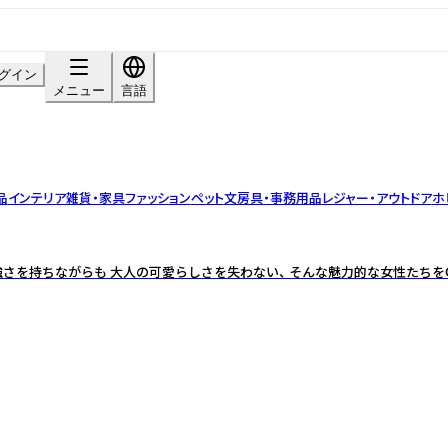
グイン
メニュー
言語
品
インテリア雑貨・家具
ファッション
ペット
文房具・事務用品
レジャー・アウトドア
ホ
さを持ちながらも 大人の可愛らしさを失わない、 そんな魅力的な女性たちをOn 