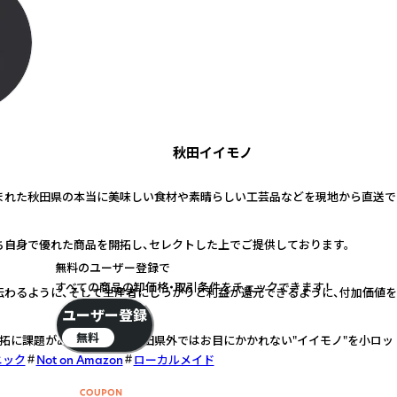
秋田イイモノ
まれた秋田県の本当に美味しい食材や素晴らしい工芸品などを現地から直送で
ち自身で優れた商品を開拓し、セレクトした上でご提供しております。
無料のユーザー登録で
すべての商品の卸価格・取引条件をチェックできます！
伝わるように、そして生産者にしっかりと利益が還元できるように、付加価値を
ユーザー登録
無料
拓に課題があり、なかなか秋田県外ではお目にかかれない"イイモノ"を小ロッ
ニック
Not on Amazon
ローカルメイド