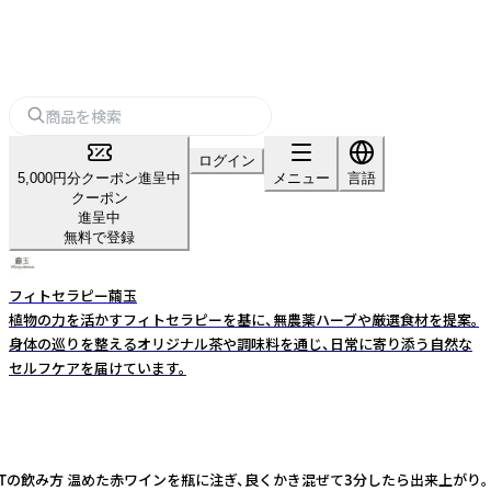
ログイン
5,000円分クーポン進呈中
メニュー
言語
クーポン
進呈中
無料で登録
フィトセラピー繭玉
植物の力を活かすフィトセラピーを基に、無農薬ハーブや厳選食材を提案。
身体の巡りを整えるオリジナル茶や調味料を通じ、日常に寄り添う自然な
セルフケアを届けています。
飲み方 温めた赤ワインを瓶に注ぎ、良くかき混ぜて3分したら出来上がり。 体が