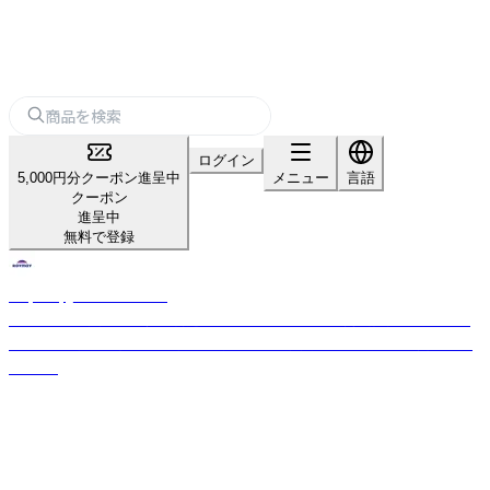
ログイン
5,000円分クーポン進呈中
メニュー
言語
クーポン
進呈中
無料で登録
Raymay_home＆office
「パーソナル文具の新価値創造」をスローガンのもと、商品開発を行ってお
ります。 お客様の開業や集客をサポートする文房具を幅広く取り揃えてお
ります。