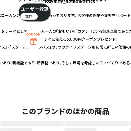
Raymay_home＆office
ユーザー登録
スローガンのもと、商品開発を行っております。 お客様の開業や集客をサポー
無料
」をテーマとして、その一人一人の「おもい」を「カタチ」にする創造企業であり
すぐに使える5,000円クーポンプレゼント！
ィス」・「スクール＆キャンパス」の3つのライフステージ別に常に新しい価値の
であり、新機能であり、新価格であり、そして環境を考慮したモノづくりである
このブランドのほかの商品