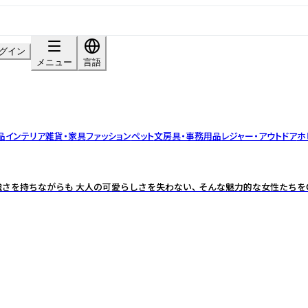
グイン
メニュー
言語
品
インテリア雑貨・家具
ファッション
ペット
文房具・事務用品
レジャー・アウトドア
ホ
さを持ちながらも 大人の可愛らしさを失わない、 そんな魅力的な女性たちをOn 