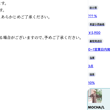
。

掛け率
。

??? %
あらかじめご了承ください。

希望小売価格
￥5,900
る場合がございますので、予めご了承ください。
最短発送日
0~1営業日内
在庫
3点
税率
10
%
MOCHA/L