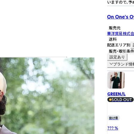
いますので、予
On One's 
販売元
華洋貿易株式
送料
配送エリア別
販売・取引条
設定あり
ブランド情
GREEN/L
SOLD OUT
掛け率
??? %