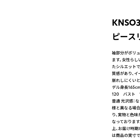
KNS
ピースリ
袖部分がボリュ
ます。女性らし
たシルエットで
質感があり、イ
崩れしにくいと
デル身長165
120 バスト 
普通 光沢感：な
様と異なる場合
り、実物と色味
なっております
上、お届け時期
は商品の実寸で