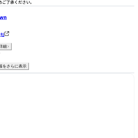
めご了承ください。
Own
会社
詳細
件
報をさらに表示