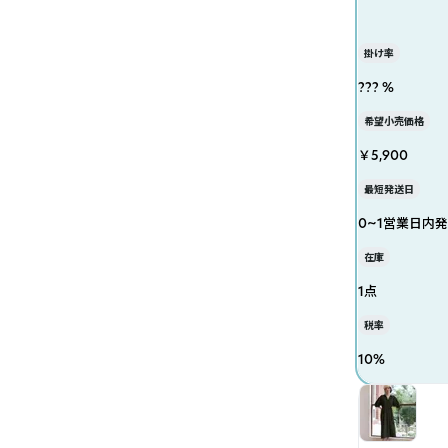
掛け率
??? %
希望小売価格
￥5,900
最短発送日
0~1営業日内
在庫
1点
税率
10
%