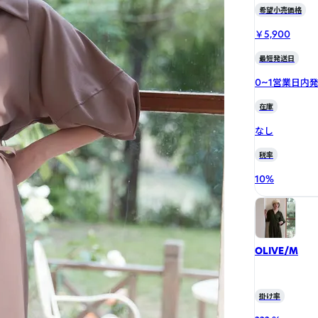
希望小売価格
￥5,900
最短発送日
0~1営業日内
在庫
なし
税率
10
%
OLIVE/M
掛け率