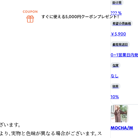
掛け率
??? %
すぐに使える5,000円クーポンプレゼント！
希望小売価格
￥5,900
最短発送日
0~1営業日内
在庫
なし
税率
10
%
います。

MOCHA/M
より、実物と色味が異なる場合がございます。ス