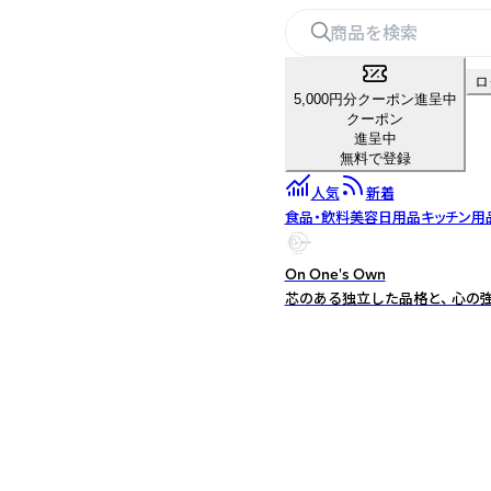
ロ
5,000円分クーポン進呈中
クーポン
進呈中
無料で登録
人気
新着
食品・飲料
美容
日用品
キッチン用
On One's Own
芯のある独立した品格と、 心の強