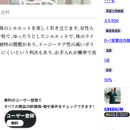
??? %
希望小売価格
・送料
￥5,900
身のシルエットを美しく引き立てます。女性ら
最短発送日
枚で、ゆったりとしたシルエットで、体のライ
0~1営業日内
独特の質感があり、イージーケア性の高いポリ
在庫
しにくいという利点もあり、お手入れが簡単で長
1点
税率
10
%
無料のユーザー登録で
すべての商品の卸価格・取引条件をチェックできます！
GREEN/M
SOLD OUT
ユーザー登録
無料