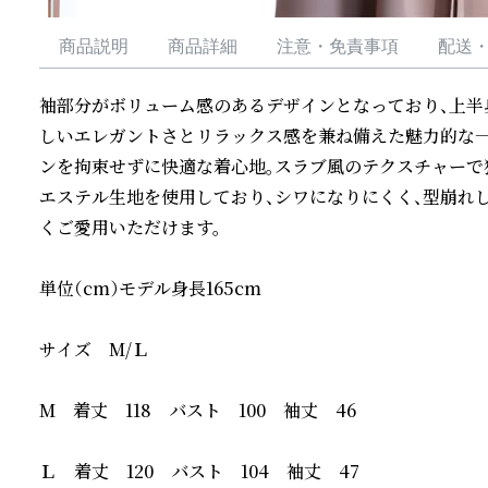
商品説明
商品詳細
注意・免責事項
配送
袖部分がボリューム感のあるデザインとなっており、上半
しいエレガントさとリラックス感を兼ね備えた魅力的な一
ンを拘束せずに快適な着心地。スラブ風のテクスチャーで
エステル生地を使用しており、シワになりにくく、型崩れ
くご愛用いただけます。

単位（cm）モデル身長165cm

サイズ　M/Ｌ　

M　着丈　118　バスト　100　袖丈　46

Ｌ　着丈　120　バスト　104　袖丈　47
