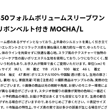
O350フォルムボリュームスリーブワン
ボンベルト付き MOCHA/L
ーム感のあるデザインとなっており、上半身のシルエットを美しく引き立て
いエレガントさとリラックス感を兼ね備えた魅力的な一枚で、ゆったりとし
、体のラインを拘束せずに快適な着心地。スラブ風のテクスチャーで独特の
ージーケア性の高いポリエステル生地を使用しており、シワになりにくく、型
いう利点もあり、お手入れが簡単で長くご愛用いただけます。 単位（cm）モ
cm サイズ M/Ｌ M 着丈 118 バスト 100 袖丈 46 Ｌ 着丈
104 袖丈 47 素材：ポリエステル100％ 中国製 透け感：なし 生地の厚さ：
し 裏地：なし 家庭洗濯：可能 【注意点】 ※撮影商品はサンプルの為、実際の仕
がございます。 ※画像の商品は光の照射や角度、お使いのモニター環境によ
が異なる場合がございます。スタジオ物撮りの画像が実物の色味に一番近く
。 ※予約商品の場合、お届け予定はあくまでも目安となります。 生産の都合
がずれる場合がございますので、あらかじめご了承ください。 ※表記サイズ
す。 ※布製品の特性上、サイズ表の実寸法は多少の誤差が生じる場合がござ