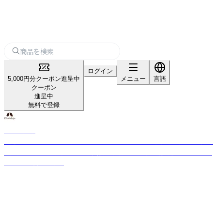
ログイン
5,000円分クーポン進呈中
メニュー
言語
クーポン
進呈中
無料で登録
カリス成城
厳選された世界からの約350種のハーブと約140種の精油を直輸入。国産品
の拡大取り扱いと独自ブレンド実績。品質管理は風力・磁力選別機などを使
用し、味と香りを確保