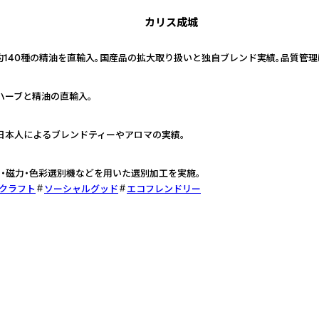
カリス成城
約140種の精油を直輸入。国産品の拡大取り扱いと独自ブレンド実績。品質管
ハーブと精油の直輸入。
日本人によるブレンドティーやアロマの実績。
・磁力・色彩選別機などを用いた選別加工を実施。
・クラフト
ソーシャルグッド
エコフレンドリー