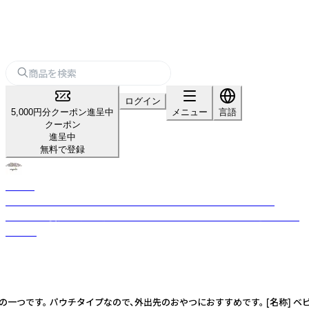
ログイン
5,000円分クーポン進呈中
メニュー
言語
クーポン
進呈中
無料で登録
Rudolf
バルト海に面するラトビアで生まれたオーガニックフードブランド
Rudolf。栄養価が高く家庭的な味わいを届けたいという思いが込められて
います。
 パウチタイプなので、外出先のおやつにおすすめです。 [名称] ベビースムー