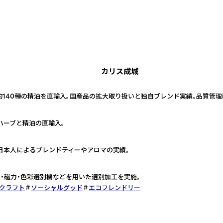
カリス成城
約140種の精油を直輸入。国産品の拡大取り扱いと独自ブレンド実績。品質管
ハーブと精油の直輸入。
日本人によるブレンドティーやアロマの実績。
・磁力・色彩選別機などを用いた選別加工を実施。
・クラフト
ソーシャルグッド
エコフレンドリー