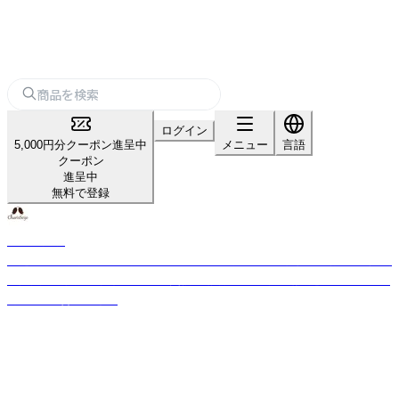
ログイン
5,000円分クーポン進呈中
メニュー
言語
クーポン
進呈中
無料で登録
カリス成城
厳選された世界からの約350種のハーブと約140種の精油を直輸入。国産品
の拡大取り扱いと独自ブレンド実績。品質管理は風力・磁力選別機などを使
用し、味と香りを確保