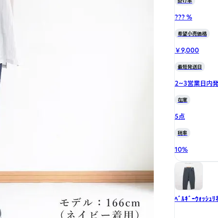
掛け率
??? %
希望小売価格
￥9,000
最短発送日
2~3営業日内
在庫
5点
税率
10
%
ﾍﾞﾙｷﾞｰｳｫｯｼｭﾘ