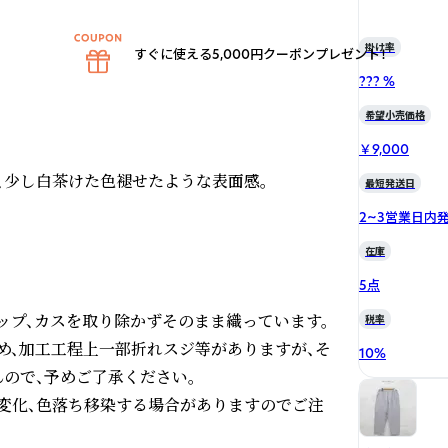
掛け率
すぐに使える5,000円クーポンプレゼント！
??? %
希望小売価格
￥9,000
少し白茶けた色褪せたような表面感。

最短発送日
2~3営業日内
在庫
5点
ップ、カスを取り除かずそのまま織っています。
税率
め、加工工程上一部折れスジ等がありますが、そ
10
%
で、予めご了承ください。

変化、色落ち移染する場合がありますのでご注