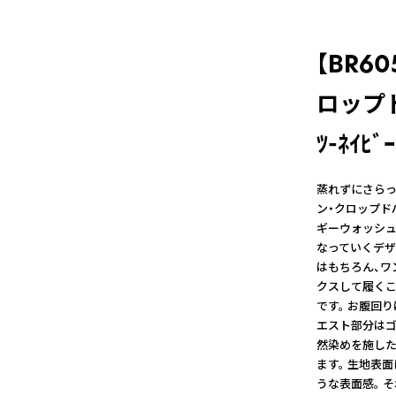
【BR6
ロップドパ
ﾂ-ﾈｲﾋﾞｰ
蒸れずにさらっ
ン・クロップド
ギーウォッシュ
なっていくデザ
はもちろん、ワ
クスして履くこ
です。 お腹回
エスト部分はゴ
然染めを施した
ます。 生地表
うな表面感。 