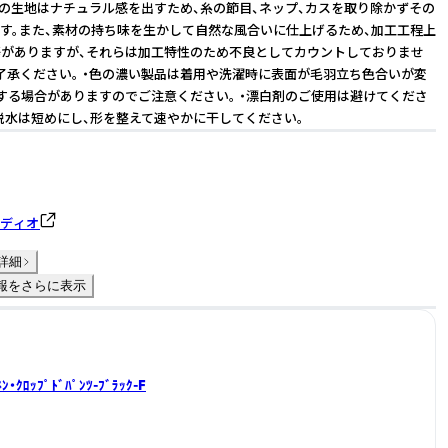
品の生地はナチュラル感を出すため、糸の節目、ネップ、カスを取り除かずその
す。また、素材の持ち味を生かして自然な風合いに仕上げるため、加工工程上
がありますが、それらは加工特性のため不良としてカウントしておりませ
了承ください。 ・色の濃い製品は着用や洗濯時に表面が毛羽立ち色合いが変
する場合がありますのでご注意ください。 ・漂白剤のご使用は避けてくださ
の脱水は短めにし、形を整えて速やかに干してください。
ルディオ
詳細
報をさらに表示
ﾈﾝ・ｸﾛｯﾌﾟﾄﾞﾊﾟﾝﾂ-ﾌﾞﾗｯｸ-F