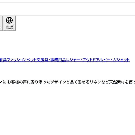
ー
言語
家具
ファッション
ペット
文房具・事務用品
レジャー・アウトドア
ホビー・ガジェット
マに お客様の声に寄り添ったデザインと長く愛せるリネンなど天然素材を使