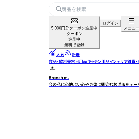
ログイン
5,000円分クーポン進呈中
メニュ
クーポン
進呈中
無料で登録
人気
新着
食品・飲料
美容
日用品
キッチン用品
インテリア雑貨・
Branch m'.
今の私に心地よい心や身体に馴染むお洋服をテー