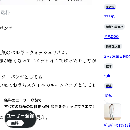
掛け率
・送料
??? %
ンツ

希望小売価格
￥9,000
最短発送日
気のベルギーウォッシュリネン。

2~3営業日内
裾が細くなっていくデザインでゆったりしなが
在庫
ダーパンツとしても。

5点
い夏のおうちスタイルのルームウェアとしても
税率
10
%
無料のユーザー登録で
すべての商品の卸価格・取引条件をチェックできます！
ユーザー登録
ットでスッキリ見え。

無料
ﾍﾞﾙｷﾞｰｳｫｯｼｭﾘ