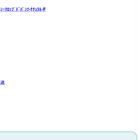
ﾈﾝ・ｸﾛｯﾌﾟﾄﾞﾊﾟﾝﾂ-ﾅﾁｭﾗﾙ-F
発送