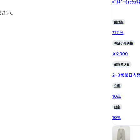
ﾍﾞﾙｷﾞｰｳｫｯｼｭﾘ
さい。
掛け率
??? %
希望小売価格
￥9,000
最短発送日
2~3営業日内
在庫
10点
税率
10
%