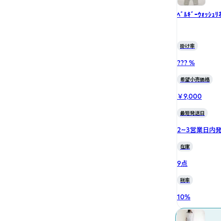
ﾍﾞﾙｷﾞｰｳｫｯｼｭﾘ
掛け率
??? %
希望小売価格
￥9,000
最短発送日
2~3営業日内
在庫
9点
税率
10
%