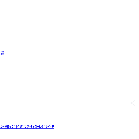
発送
ﾈﾝ・ｸﾛｯﾌﾟﾄﾞﾊﾟﾝﾂ-ﾁｬｺｰﾙｸﾞﾚｲ-F