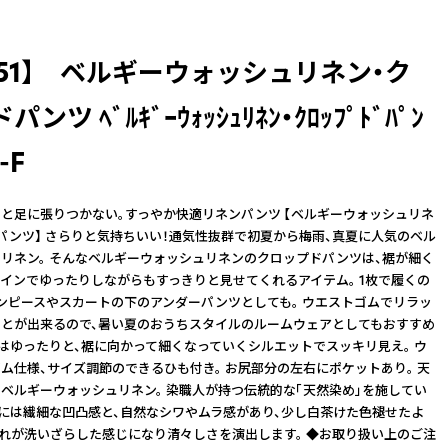
051】 ベルギーウォッシュリネン・ク
ンツ ﾍﾞﾙｷﾞｰｳｫｯｼｭﾘﾈﾝ・ｸﾛｯﾌﾟﾄﾞﾊﾟﾝ
-F
と足に張りつかない。すっやか快適リネンパンツ 【ベルギーウォッシュリネ
パンツ】 さらりと気持ちいい！通気性抜群で初夏から梅雨、真夏に人気のベル
リネン。 そんなベルギーウォッシュリネンのクロップドパンツは、裾が細く
インでゆったりしながらもすっきりと見せてくれるアイテム。 1枚で履くの
ンピースやスカートの下のアンダーパンツとしても。 ウエストゴムでリラッ
とが出来るので、暑い夏のおうちスタイルのルームウェアとしてもおすすめ
りはゆったりと、裾に向かって細くなっていくシルエットでスッキリ見え。 ウ
ム仕様、サイズ調節のできるひも付き。 お尻部分の左右にポケットあり。 天
ベルギーウォッシュリネン。 染職人が持つ伝統的な「天然染め」を施してい
面には繊細な凹凸感と、自然なシワやムラ感があり、少し白茶けた色褪せたよ
それが洗いざらした感じになり清々しさを演出します。 ◆お取り扱い上のご注