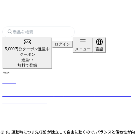
ログイン
5,000円分クーポン進呈中
メニュー
言語
クーポン
進呈中
無料で登録
Toesox
世界シェア1位の滑り止め付き5本指ソックスブランド。グリップ力が高く
おしゃれなデザイン、素足に近い感覚でヨガ、ピラティスなど様々なシーン
の定番アクセサリーです。
ます。 運動時につま先（指）が独立して自由に動くので、バランスと俊敏性が向