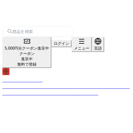
ログイン
5,000円分クーポン進呈中
メニュー
言語
クーポン
進呈中
無料で登録
USA GENERAL STORE
古き良きビンテージテイストのデザインを現代的なテイストを加えること
で、唯一無二のプロダクトへと昇華させるブランドです。