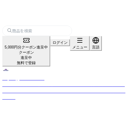
ログイン
5,000円分クーポン進呈中
メニュー
言語
クーポン
進呈中
無料で登録
Raymay_home＆office
「パーソナル文具の新価値創造」をスローガンのもと、商品開発を行ってお
ります。 お客様の開業や集客をサポートする文房具を幅広く取り揃えてお
ります。