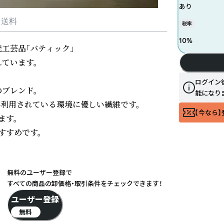
あり
・送料
税率
10
%
芸品「バティック」

います。

ログイン
ブレンド。

能になり
再利用されている環境に優しい繊維です。

【今なら】
す。

すめです。

無料のユーザー登録で
すべての商品の卸価格・取引条件をチェックできます！
ユーザー登録
無料