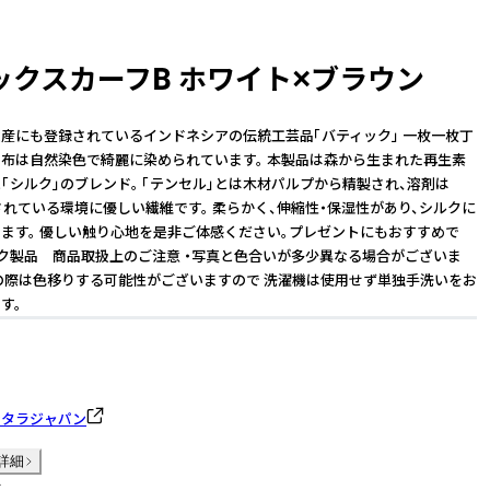
ックスカーフB ホワイト×ブラウン
産にも登録されているインドネシアの伝統工芸品「バティック」 一枚一枚丁
布は自然染色で綺麗に染められています。 本製品は森から生まれた再生素
と「シルク」のブレンド。 「テンセル」とは木材パルプから精製され、溶剤は
されている環境に優しい繊維です。 柔らかく、伸縮性・保湿性があり、シルクに
ます。 優しい触り心地を是非ご体感ください。プレゼントにもおすすめで
ック製品 商品取扱上のご注意 ・写真と色合いが多少異なる場合がございま
れの際は色移りする可能性がございますので 洗濯機は使用せず単独手洗いをお
す。
ンタラジャパン
詳細
件