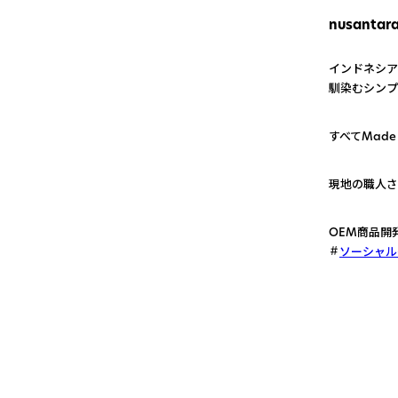
nusantar
インドネシア
馴染むシンプ
1
すべてMade i
2
現地の職人さ
3
OEM商品開
ソーシャル