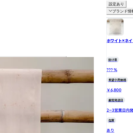
設定あり
ブランド情
ホワイト×ネイ
掛け率
??? %
希望小売価格
￥6,800
最短発送日
2~3営業日内
在庫
あり