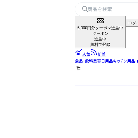
ログ
5,000円分クーポン進呈中
クーポン
進呈中
無料で登録
人気
新着
食品・飲料
美容
日用品
キッチン用品
nusantara
インドネシアの伝統工芸と天然素材