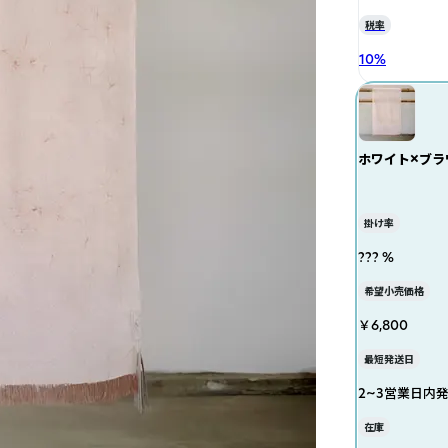
税率
10
%
ホワイト×ブラ
掛け率
??? %
希望小売価格
￥6,800
最短発送日
2~3営業日内
在庫