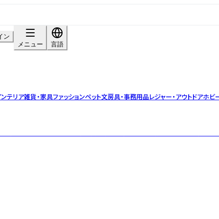
イン
メニュー
言語
インテリア雑貨・家具
ファッション
ペット
文房具・事務用品
レジャー・アウトドア
ホビ
を活かしたハンドメイド生活雑貨を現地の職人から直輸入。日本の生活に馴