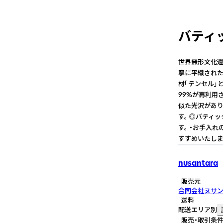
バティ
世界無形文化遺
寧に平織された
材「テンセル」
99%が再利用
似た光沢があり
す。 ◎バティ
す。 ・お手入
すすめいたしま
nusantara
販売元
合同会社ヌサ
送料
配送エリア別
販売・取引条