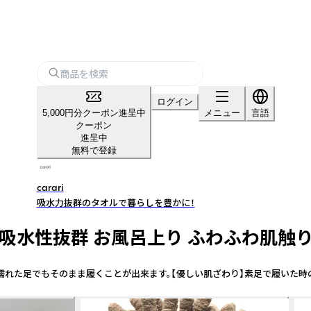
ログイン
5,000円分クーポン進呈中
メニュー
言語
クーポン
進呈中
無料で登録
carari
吸水力抜群のタオルで暮らしを豊かに！
性抜群 お風呂上り ふわふわ肌触り モッ
濡れた足でもそのまま履くことが出来ます。【優しい肌ざわり】素足で履いた時