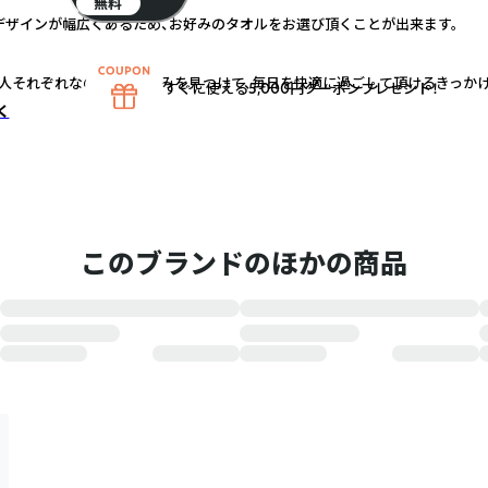
無料
デザインが幅広くあるため、お好みのタオルをお選び頂くことが出来ます。
人それぞれなので、自分好みを見つけて、毎日を快適に過ごして頂けるきっかけ
すぐに使える5,000円クーポンプレゼント！
く
このブランドのほかの商品