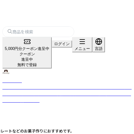
ログイン
5,000円分クーポン進呈中
メニュー
言語
クーポン
進呈中
無料で登録
カリス成城
厳選された世界からの約350種のハーブと約140種の精油を直輸入。国産品
の拡大取り扱いと独自ブレンド実績。品質管理は風力・磁力選別機などを使
用し、味と香りを確保
ーチョコレートなどのお菓子作りにおすすめです。