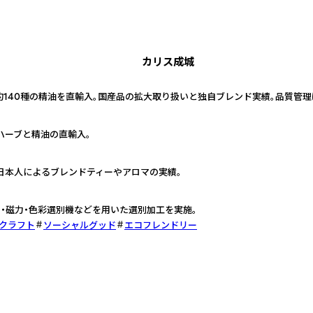
カリス成城
約140種の精油を直輸入。国産品の拡大取り扱いと独自ブレンド実績。品質管
ハーブと精油の直輸入。
日本人によるブレンドティーやアロマの実績。
・磁力・色彩選別機などを用いた選別加工を実施。
・クラフト
ソーシャルグッド
エコフレンドリー