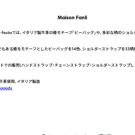
Maison Fanli
-festaでは、イタリア製牛革の蜂モチーフ「ビーバッグ」や、多彩な柄のショ
もある蜂をモチーフとしたビーバッグを14色、ショルダーストラップを33柄
トでの販売(ハンドストラップ・チェーンストラップ・ショルダーストラップ)
牛革使用、イタリア製造
oooods