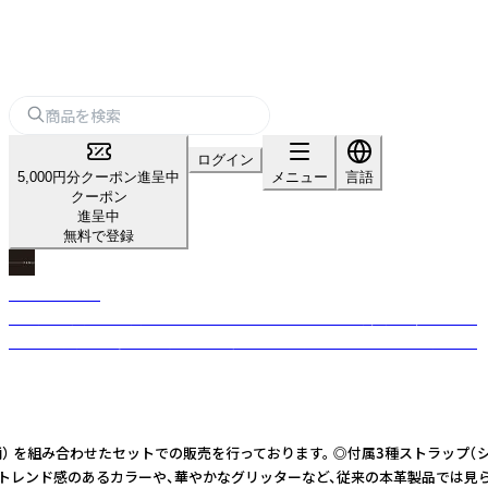
ログイン
5,000円分クーポン進呈中
メニュー
言語
クーポン
進呈中
無料で登録
Maison Fanli
パリ発の革小物・雑貨ブランド。R-festaでは、イタリア製牛革の蜂モチーフ
「ビーバッグ」や、多彩な柄のショルダーストラップをセレクトインポート。
） を組み合わせたセットでの販売を行っております。 ◎付属3種ストラップ（シ
発のブランド。 トレンド感のあるカラーや、華やかなグリッターなど、従来の本革製