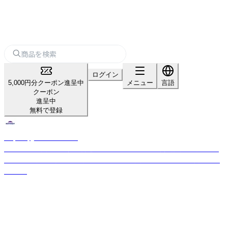
ログイン
5,000円分クーポン進呈中
メニュー
言語
クーポン
進呈中
無料で登録
Raymay_home＆office
「パーソナル文具の新価値創造」をスローガンのもと、商品開発を行ってお
ります。 お客様の開業や集客をサポートする文房具を幅広く取り揃えてお
ります。