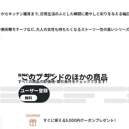
ーからキッチン雑貨まで、日常生活のふとした瞬間に癒やしと彩りを与える幅
や美術館モチーフなど、大人の女性も持ちたくなるストーリー性の高いシリー
く
このブランドのほかの商品
無料のユーザー登録で
すべての商品の卸価格・取引条件をチェックできます！
ユーザー登録
無料
すぐに使える5,000円クーポンプレゼント！