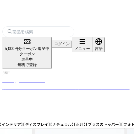
ログイン
5,000円分クーポン進呈中
メニュー
言語
クーポン
進呈中
無料で登録
shesay‗インテリア雑貨‗
暮らしを豊かにする“気づき”をカタチに。 長く使える上質な素材と日常に
寄り添うデザインを、オリジナルで展開するライフスタイルブランドです。
ンテリア】【ディスプレイ】【ナチュラル】【正月】【ブラスのトッパー】【フォト