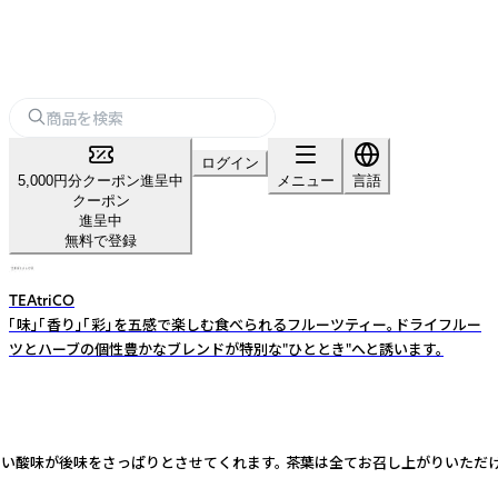
ログイン
5,000円分クーポン進呈中
メニュー
言語
クーポン
進呈中
無料で登録
TEAtriCO
「味」「香り」「彩」を五感で楽しむ食べられるフルーツティー。ドライフルー
ツとハーブの個性豊かなブレンドが特別な"ひととき"へと誘います。
酸味が後味をさっぱりとさせてくれます。 茶葉は全てお召し上がりいただける