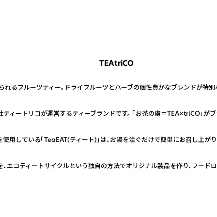
TEAtriCO
食べられるフルーツティー。ドライフルーツとハーブの個性豊かなブレンドが特別な
ィートリコが運営するティーブランドです。 「お茶の虜＝TEA×triCO」が
使用している「TeaEAT(ティート)」は、お湯を注ぐだけで簡単にお召し上が
を、エコティートサイクルという独自の方法でオリジナル製品を作り、フードロ