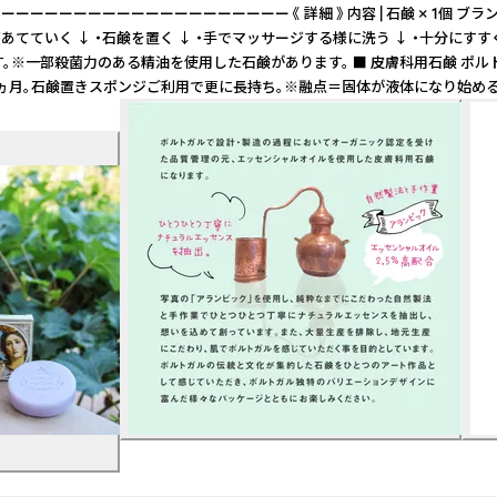
《 詳細 》 内容 | 石鹸 × 1個 ブランド | Essencias de Port
肌に石鹸を直接あてていく ↓ ・石鹸を置く ↓ ・手でマッサージする様に洗う ↓ 
。※一部殺菌力のある精油を使用した石鹸があります。 ■ 皮膚科用石鹸 ポ
も約1ヵ月。石鹸置きスポンジご利用で更に長持ち。※融点＝固体が液体になり始