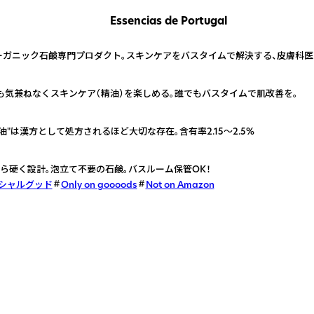
Essencias de Portugal
温度

ガニック石鹸専門プロダクト。スキンケアをバスタイムで解決する、皮膚科医と
も気兼ねなくスキンケア（精油）を楽しめる。誰でもバスタイムで肌改善を。
"は漢方として処方されるほど大切な存在。含有率2.15～2.5%
ら硬く設計。泡立て不要の石鹸。バスルーム保管OK！
シャルグッド
Only on goooods
Not on Amazon