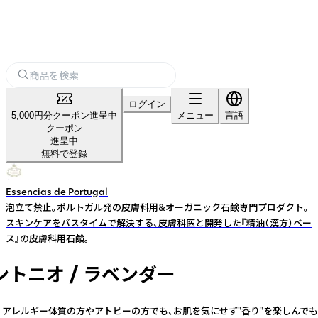
ログイン
5,000円分クーポン進呈中
メニュー
言語
クーポン
進呈中
無料で登録
Essencias de Portugal
泡立て禁止。ポルトガル発の皮膚科用&オーガニック石鹸専門プロダクト。
スキンケアをバスタイムで解決する、皮膚科医と開発した『精油（漢方）ベー
ス』の皮膚科用石鹸。
ントニオ / ラベンダー
アレルギー体質の方やアトピーの方でも、お肌を気にせず"香り"を楽しんでも