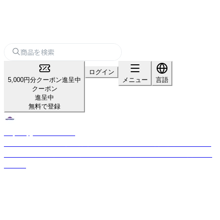
ログイン
5,000円分クーポン進呈中
メニュー
言語
クーポン
進呈中
無料で登録
Raymay_home＆office
「パーソナル文具の新価値創造」をスローガンのもと、商品開発を行ってお
ります。 お客様の開業や集客をサポートする文房具を幅広く取り揃えてお
ります。