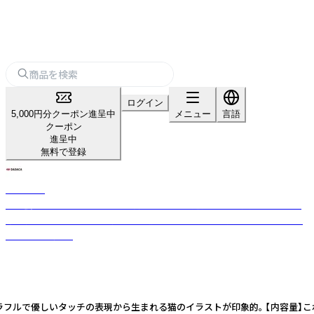
ログイン
5,000円分クーポン進呈中
メニュー
言語
クーポン
進呈中
無料で登録
DADACA
株式会社DADACAは2020年に創業された、新進気鋭のお菓子のマーケテ
ィングメーカーです。 心の底から祝福できる味を、より安全な形で、世界の
すべての食卓に。
優しいタッチの表現から生まれる猫のイラストが印象的。 【内容量】こねこねクッキ