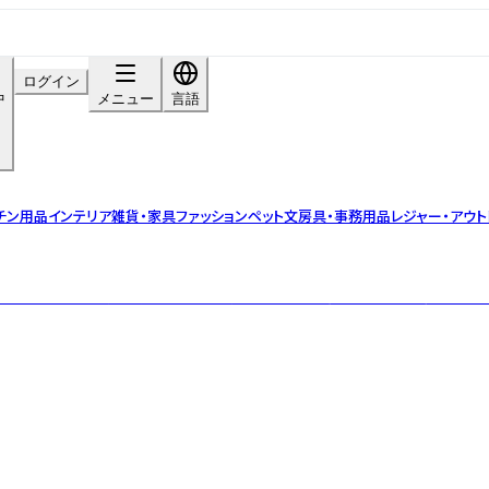
ログイン
中
メニュー
言語
チン用品
インテリア雑貨・家具
ファッション
ペット
文房具・事務用品
レジャー・アウト
ストのデザインを現代的なテイストを加えることで、唯一無二のプロダクトへと