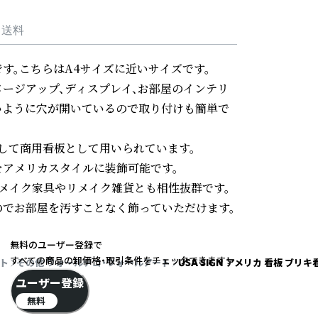
・送料
。こちらはA4サイズに近いサイズです。

メージアップ、ディスプレイ、お部屋のインテリ
すいように穴が開いているので取り付けも簡単で
して商用看板として用いられています。

アメリカスタイルに装飾可能です。

リメイク家具やリメイク雑貨とも相性抜群です。

でお部屋を汚すことなく飾っていただけます。
無料のユーザー登録で
すべての商品の卸価格・取引条件をチェックできます！
ト
その他 ウォールデコ・ウォールアート
USA SIGN アメリカ 看板 ブリ
ユーザー登録
無料