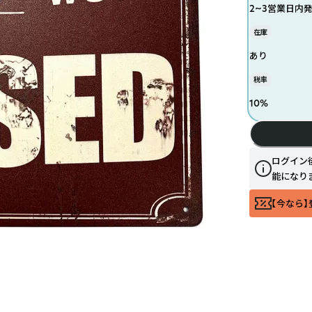
2~3営業日内
在庫
あり
税率
10
%
ログイン
能になり
【今なら】