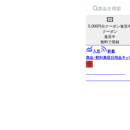
5,000円分クーポン進呈
クーポン
進呈中
無料で登録
人気
新着
食品・飲料
美容
日用品
キッ
USA GENERAL STORE
古き良きビンテージテイ