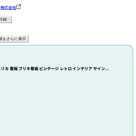
グ株式会社
詳細
件
報をさらに表示
 アメリカ 看板 ブリキ看板 ビンテージ レトロ インテリア サインボ
2