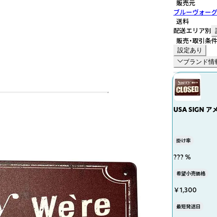
販売元
ブルーヴォー
送料
配送エリア別
販売・取引条
設定あり
ブランド情
USA SIGN
ード;AVSB-96
掛け率
??? %
希望小売価格
￥1,300
最短発送日