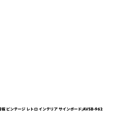
キ看板 ビンテージ レトロ インテリア サインボード;AVSB-962