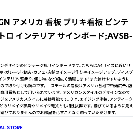
SIGN アメリカ 看板 ブリキ看板 ビンテ
トロ インテリア サインボード;AVSB-
ンデザインのビンテージ風サインボードです。こちらはA4サイズに近いサ
部屋・ガレージ・お店・カフェ・店舗のイメージ作りやイメージアップ、ディスプ
インテリア、壁飾り、催し物、など幅広く活躍します！また掛けやすいように
ので取り付けも簡単です。 スチールの看板はアメリカ各地で街頭広告、店
商用看板として用いられています。 アメリカンスタイルのデザインなので
ジをアメリカスタイルに装飾可能です。 DIY、エイジング塗装、アンティーク
などのリメイク家具やリメイク雑貨とも相性抜群です。 錆びているように見え
錆びておりませんのでお部屋を汚すことなく飾っていただけます。
AL STORE