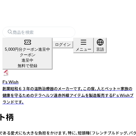
ログイン
5,000円分クーポン進呈中
メニュー
言語
クーポン
進呈中
無料で登録
F's Wish
創業昭和６３年の温熱治療器のメーカーです。この度、人とペット＝家族の
健康を守るためのテラヘルツ遠赤外線アイテムを製造販売するF’ｓWishブ
ランドです。
ト柄
な家族である愛犬にも大きな負担をかけます。特に、短頭種（フレンチブルドッグ