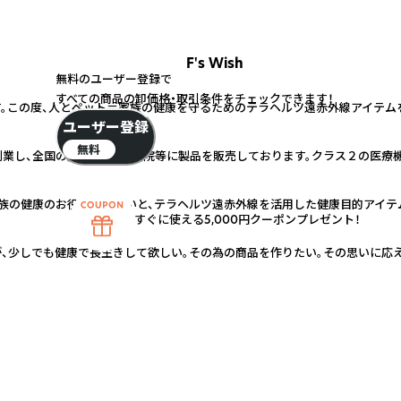
F's Wish
無料のユーザー登録で
すべての商品の卸価格・取引条件をチェックできます！
この度、人とペット＝家族の健康を守るためのテラヘルツ遠赤外線アイテムを製
ユーザー登録
無料
業し、全国の整形外科、接骨院等に製品を販売しております。クラス２の医療機
の健康のお役に立ちたいと、テラヘルツ遠赤外線を活用した健康目的アイテムを開
すぐに使える5,000円クーポンプレゼント！
、少しでも健康で長生きして欲しい。その為の商品を作りたい。その思いに応