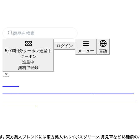
ログイン
5,000円分クーポン進呈中
メニュー
言語
クーポン
進呈中
無料で登録
生活の木
「自然」「健康」「楽しさ」のある生活を日本に提案・普及し続けてきた、ライ
フスタイルカンパニー。 厳選したハーブや精油などをもとに品質の高い商
品をお届けします。
 東方美人ブレンドには東方美人やルイボスグリーン、月見草など16種類のハーブ