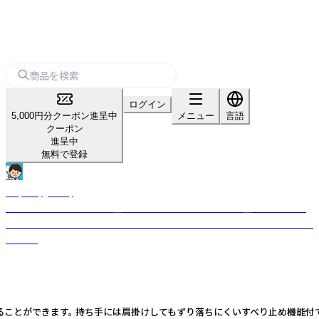
ログイン
5,000円分クーポン進呈中
メニュー
言語
クーポン
進呈中
無料で登録
Raymay_study
教えやすく、学びやすい学童文具を目指して開発された学童文具シリーズ
です。 お子様の成長に寄り添い、サポートする文房具をラインナップしてお
ります。
ことができます。 持ち手には肩掛けしてもずり落ちにくいすべり止め機能付で