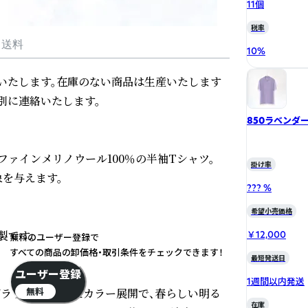
11個
税率
・送料
10
%
送いたします。在庫のない商品は生産いたします
に連絡いたします。

850ラベンダ
ァインメリノウール100％の半袖Tシャツ。

掛け率
与えます。

??? %
希望小売価格
です。

￥12,000
無料のユーザー登録で
すべての商品の卸価格・取引条件をチェックできます！
最短発送日
ユーザー登録
1週間以内発送
ブラウン）といったカラー展開で、春らしい明る
無料
在庫