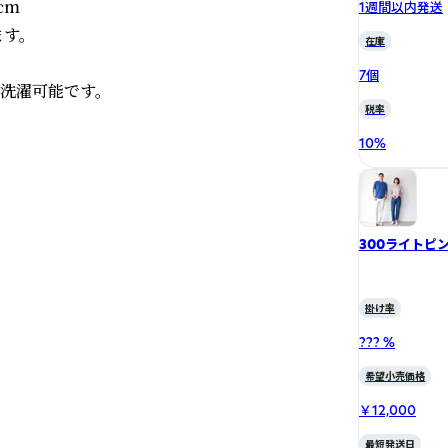
m

1週間以内発送
。

在庫
7個
濯可能です。

税率
10
%
300ライトピ
掛け率
??? %
希望小売価格
￥12,000
最短発送日