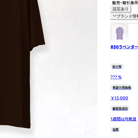
販売・取引条
設定あり
ブランド情
850ラベンダ
掛け率
??? %
希望小売価格
￥12,000
最短発送日
1週間以内発送
在庫