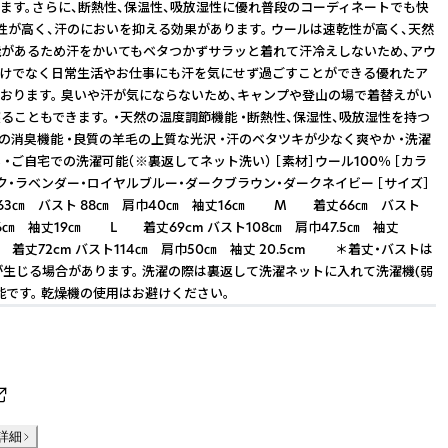
ます。さらに、断熱性、保温性、吸放湿性に優れ普段のコーディネートでも快
性が高く、汗のにおいを抑える効果があります。 ウールは速乾性が高く、天然
があるため汗をかいてもベタつかずサラッと着れて汗冷えしないため、アウ
だけでなく日常生活やお仕事にも汗を気にせず過ごすことができる優れたア
おります。 臭いや汗が気にならないため、キャンプや登山の場で着替えがい
ることもできます。 ・天然の温度調節機能 ・断熱性、保湿性、吸放湿性を持つ
然の消臭機能 ・良質の羊毛の上質な光沢 ・汗のベタツキが少なく爽やか ・洗濯
・ご自宅での洗濯可能（※裏返してネット洗い） ［素材］ウール100％ ［カラ
ク・ラベンダー・ロイヤルブルー・ダークブラウン・ダークネイビー ［サイズ］
㎝ バスト 88㎝ 肩巾40㎝ 袖丈16㎝ M 着丈66㎝ バスト
6㎝ 袖丈19㎝ L 着丈69cm バスト108㎝ 肩巾47.5㎝ 袖丈
L 着丈72cm バスト114㎝ 肩巾50㎝ 袖丈 20.5cm ＊着丈・バストは
が生じる場合があります。 洗濯の際は裏返して洗濯ネットに入れて洗濯機(弱
能です。 乾燥機の使用はお避けください。
詳細