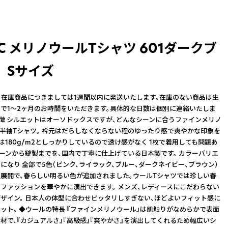
SIC メリノウールTシャツ 601ダークブ
 Sサイズ
】在庫商品につきましては1週間以内に発送いたします。在庫のない商品は生
で1～2ヶ月のお時間をいただきます。具体的な日数は個別に連絡いたしま
特徴 シルエットはオーソドックスですが、どんなシーンに合うファインメリノ
の半袖Tシャツ。 衿元はだらしなくならない程のゆったり感で爽やかな印象を
地は180g/m2としっかりしているので透け感がなく 1枚で着用しても問題あ
ターンから縫製までを、国内で丁寧に仕上げている日本製です。 カラーバリエ
になり 全部で5色（ピンク、ライラック、ブルー、ダークネイビー、ブラウン）
展開で、春らしい明るい色が追加されました。ウールTシャツでは珍しい春
ファッションを華やかに演出できます。 メンズ、レディースにこだわらない
ザイン。 日本人の体型に合わせピッタリしすぎない、ほどよいフィット感に
ット。 ◆ウールの特長 『ファインメリノウール』は肌触りがなめらかで表面
材で、『カジュアルさ』『高級感』『爽やかさ』を演出してくれるため幅広いシ