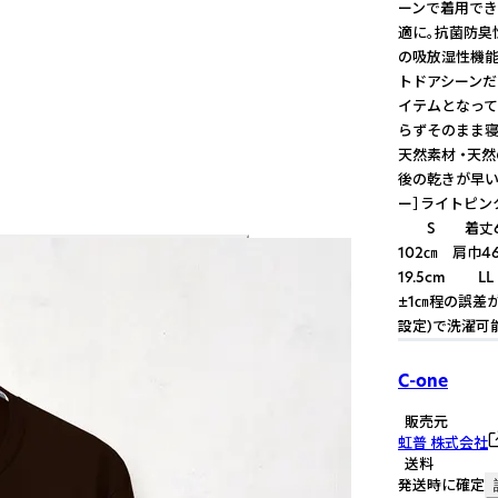
ーンで着用でき
適に。抗菌防臭
の吸放湿性機能
トドアシーン
イテムとなって
らずそのまま寝
天然素材 ・天
後の乾きが早い 
ー］ライトピン
S 着丈63
102㎝ 肩巾4
19.5cm L
±1㎝程の誤差
設定)で洗濯可
C-one
販売元
虹普 株式会社
送料
発送時に確定