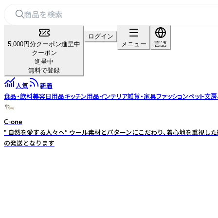
ログイン
5,000円分クーポン進呈中
メニュー
言語
クーポン
進呈中
無料で登録
人気
新着
食品・飲料
美容
日用品
キッチン用品
インテリア雑貨・家具
ファッション
ペット
文房
C-one
" 自然を愛する人々へ” ウール素材とパターンにこだわり、着心地を重視した繊
の発送となります