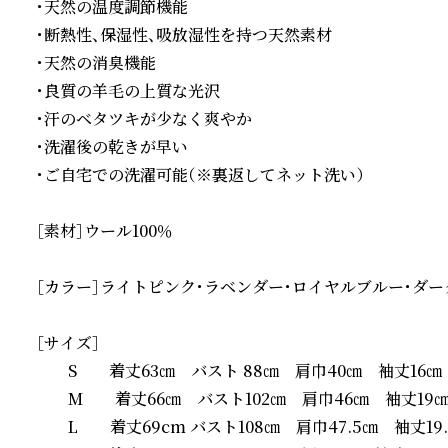
・天然の温度調節機能

・断熱性、保湿性、吸放湿性を持つ天然素材

・天然の消臭機能

・良質の羊毛の上質な光沢

・汗のベタツキが少なく爽やか

・洗濯後の乾きが早い

・ご自宅での洗濯可能（※裏返してネット洗い）

［素材］ウール100％

［カラー］ライトピンク・ラベンダー・ロイヤルブルー・ダー
［サイズ］

　　S　　着丈63㎝　バスト 88㎝　肩巾40㎝　袖丈16㎝

　　M　　着丈66㎝　バスト102㎝　肩巾46㎝　袖丈19㎝
　　L　　着丈69cm バスト108㎝　肩巾47.5㎝　袖丈19.5