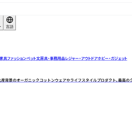
ー
言語
・家具
ファッション
ペット
文房具・事務用品
レジャー・アウトドア
ホビー・ガジェット
生産背景のオーガニックコットンウェアやライフスタイルプロダクト。最高の