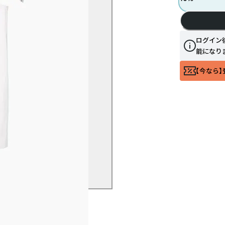
ログイン
能になり
【今なら】