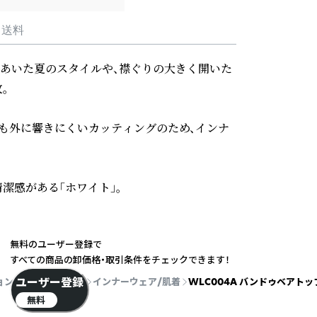
・送料
があいた夏のスタイルや、襟ぐりの大きく開いた


も外に響きにくいカッティングのため、インナ
感がある「ホワイト」。

無料のユーザー登録で
すべての商品の卸価格・取引条件をチェックできます！
ユーザー登録
ョン
アンダーウェア
インナーウェア/肌着
WLC004A バンドゥベアトップ 
無料