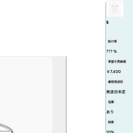
S
掛け率
??? %
希望小売価格
￥7,400
最短発送日
発送日未定
在庫
あり
税率
10
%