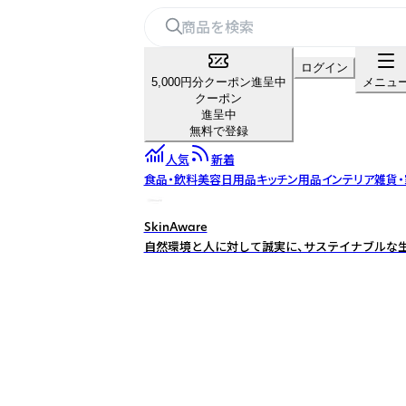
ログイン
5,000円分クーポン進呈中
メニュ
クーポン
進呈中
無料で登録
人気
新着
食品・飲料
美容
日用品
キッチン用品
インテリア雑貨
SkinAware
自然環境と人に対して誠実に、サステイナブルな