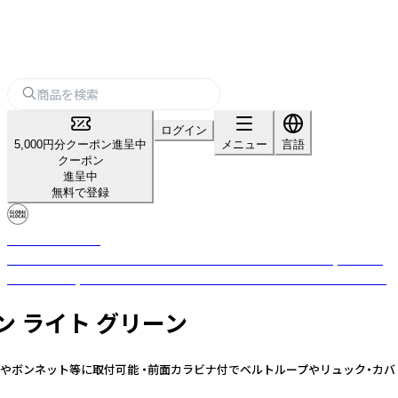
ログイン
5,000円分クーポン進呈中
メニュー
言語
クーポン
進呈中
無料で登録
GLOBAL&LOCAL
日常使いに「ちょうど良い」製品をお届けするGLOBAL&LOCAL(グローバ
ル＆ローカル)は、LEDライトや日用雑貨、お掃除用品などをお届けします。
タン ライト グリーン
ト付で鉄柱やボンネット等に取付可能 ・前面カラビナ付でベルトループやリュック・