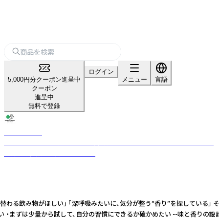
ログイン
5,000円分クーポン進呈中
メニュー
言語
クーポン
進呈中
無料で登録
パパイア王子
★パパイア王子★『酵素の王様』宮崎グリーンパパイアを使ったオンリーワ
ン商品を多数取り揃えています。
る飲み物がほしい」 「深呼吸みたいに、気分が整う“香り”を探している」 そん
ほしい ・まずは少量から試して、自分の習慣にできるか確かめたい --味と香り