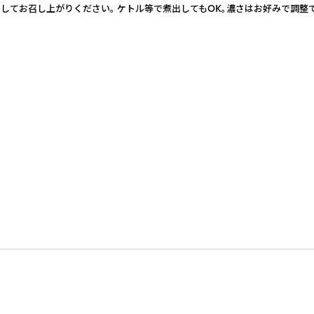
お召し上がりください。 ケトル等で煮出してもOK。濃さはお好みで調整できます。