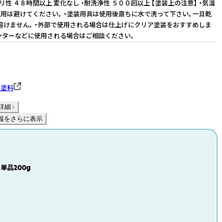
リ性 ４８時間以上 変化なし ・耐洗浄性 ５００回以上 【塗装上の注意】 ・気温
用は避けてください。 ・塗装用具は使用後直ちに水で洗って下さい。一旦乾
溶けません。 ・外部で使用される場合は仕上げにクリア塗装をおすすめしま
ウンターなどに使用される場合はご相談ください。
ラ塗料
詳細
報をさらに表示
単品200g