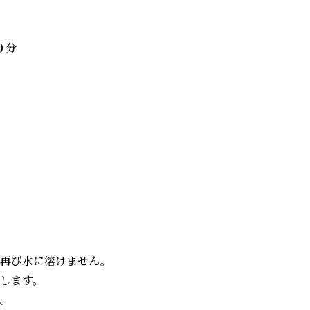
分

再び水に溶けません。

ます。

。