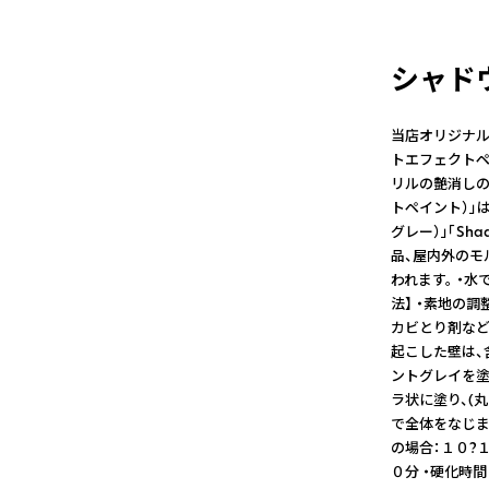
シャド
当店オリジナルの
トエフェクトペ
リルの艶消しの塗料
トペイント）」は「
グレー）」「Sh
品、屋内外のモ
われます。 ・水
法】 ・素地の
カビとり剤など
起こした壁は、
ントグレイを塗
ラ状に塗り、(
で全体をなじませ
の場合：１０?
０分 ・硬化時間