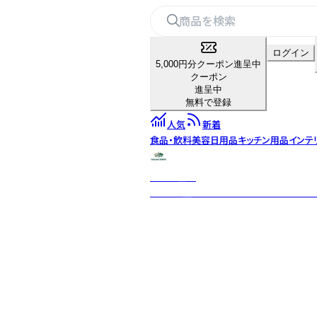
ログイン
5,000円分クーポン進呈中
クーポン
進呈中
無料で登録
人気
新着
食品・飲料
美容
日用品
キッチン用品
インテ
タカラ塗料
「思わず塗ってみたくなる」DIYペイ