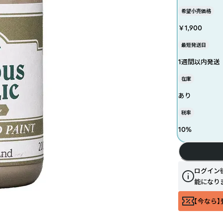
希望小売価格
￥1,900
最短発送日
1週間以内発送
在庫
あり
税率
10
%
ログイン
能になり
【今なら】