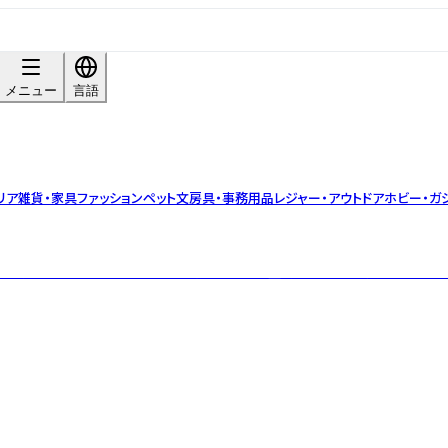
メニュー
言語
リア雑貨・家具
ファッション
ペット
文房具・事務用品
レジャー・アウトドア
ホビー・ガ
ントの世界が広がるコンクリート風や錆び風などの塗料。初心者にも扱いやすく性