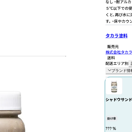
なし ・耐アルカ
５℃以下での使
くと、再び水に
す。 ・床やカ
タカラ塗料
販売元
株式会社タカ
送料
配送エリア別
ブランド情
シャドウサンド
掛け率
??? %