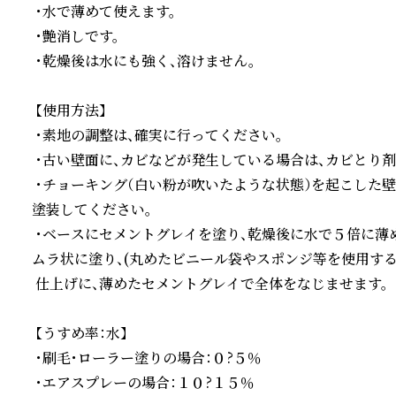
 ・水で薄めて使えます。

 ・艶消しです。

 ・乾燥後は水にも強く、溶けません。

 【使用方法】

 ・素地の調整は、確実に行ってください。

 ・古い壁面に、カビなどが発生している場合は、カビとり剤
 ・チョーキング（白い粉が吹いたような状態）を起こした
塗装してください。

 ・ベースにセメントグレイを塗り、乾燥後に水で５倍に薄
ムラ状に塗り、(丸めたビニール袋やスポンジ等を使用する)
 仕上げに、薄めたセメントグレイで全体をなじませます。

 【うすめ率：水】

 ・刷毛・ローラー塗りの場合：０?５％

 ・エアスプレーの場合：１０?１５％
