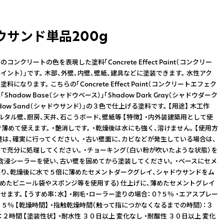
ウサンド単品200g
コンクリートの色を表現した塗料「Concrete Effect Paint（コンクリー
イント）」です。 木部、外壁、内壁、壁紙、建具などに塗装できます。 水性アク
になります。 こちらの「Concrete Effect Paint（コンクリートエフェク
Shadow Base（シャドウベース）」「Shadow Dark Gray（シャドウダーク
adow Sand（シャドウサンド）」の３色で仕上げる塗料です。 【用途】 木工作
ルタル壁、厨房、天井、石こうボード、壁紙等 【特徴】 ・内外装建築用として使
で薄めて使えます。 ・艶消しです。 ・乾燥後は水にも強く、溶けません。 【使用方
調整は、確実に行ってください。 ・古い壁面に、カビなどが発生している場合は、
で充分に処理してください。 ・チョーキング（白い粉が吹いたような状態）を
含浸シーラーを使い、古い壁を固めてから塗装してください。 ・ベースにセメ
り、乾燥後に水で５倍に薄めたセメントダークグレイ、シャドウサンドをム
丸めたビニール袋やスポンジ等を使用する) 仕上げに、薄めたセメントグレイ
ます。 【うすめ率：水】 ・刷毛・ローラー塗りの場合：０?５％ ・エアスプレー
１５％ 【乾燥時間】 ・指触乾燥時間（触って指につかなくなるまでの時間）：３
：２時間 【塗装性状】 ・耐水性 ３０日以上 変化なし ・耐酸性 ３０日以上 変化