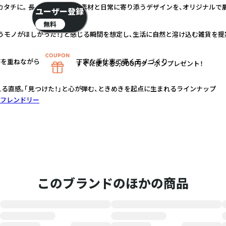
カタチに。 長く使える上質な素材と日常に寄り添うデザインを、オリジナルで
ユーザー登録
無料
うモノがほしかった！」と感じる瞬間を想定し、生活に自然と溶け込む雑貨を提
作を重ねながら、職人による丁寧な手仕事で導くモノづくり
すぐに使える5,000円クーポンプレゼント！
える直感。「見つけた！」と心が弾む、ときめきを起点に生まれるラインナップ
フレンドリー
このブランドのほかの商品