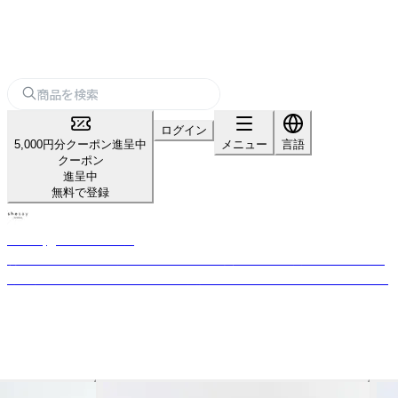
ログイン
5,000円分クーポン進呈中
メニュー
言語
クーポン
進呈中
無料で登録
shesay‗インテリア雑貨‗
暮らしを豊かにする“気づき”をカタチに。 長く使える上質な素材と日常に
寄り添うデザインを、オリジナルで展開するライフスタイルブランドです。